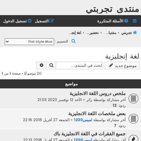
منتدى تجربتي
الأسئلة المتكررة
التسجيل
تسجيل الدخول
تجربتي
منتديات التعليم الثانوي
تحضير بكالوريا 2023
لغة إنجليزية
ب
التصميم :
ح
لغة إنجليزية
ث
بحث
بحث متقدم
موضوع جديد
20 موضوعًا • صفحة
1
من
1
مواضيع
ملخص دروس اللغة الانجليزية
آخر مشاركة بواسطة
زائر
«
الأحد 12 نوفمبر 2023 21:03
ردود:
12
بعض ملخصات اللغة الانجليزية
آخر مشاركة بواسطة
لميس1230
«
الجمعة 27 أفريل 2018 22:16
ردود:
7
جميع الفقرات في اللغة الانجليزية باك
آخر مشاركة بواسطة
لميس1230
«
الجمعة 27 أفريل 2018 22:13