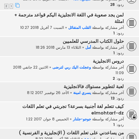
ردود:
28
2
1
لمن يجد صعوبة في اللغة الانجليزية اليكم قواعد مترجمة +
امثلة
آخر مشاركة بواسطة
القلب المتفائل
«
السبت 7 أفريل 2018 10:27
ردود:
1
حلول الكتاب المدرسي للعلميين
آخر مشاركة بواسطة
أمل
«
الثلاثاء 13 مارس 2018 18:26
ردود:
1
دروس الانجليزية
آخر مشاركة بواسطة
وعجلت اليك ربي لترضى
«
الاثنين 22 جانفي 2018
11:09
ردود:
2
لعبة لتطوير مستواك فالانجليزية
آخر مشاركة بواسطة
يسري امينة
«
الأحد 26 نوفمبر 2017 8:12
ردود:
13
كيف تتعلم لغة أجنبية بسرعة؟ تجربتي في تعلم اللغات
elmohtarf-dz
آخر مشاركة بواسطة
جوجو-جلنار
«
الخميس 8 جوان 2017 1:22
ردود:
1
من يساعدني على تعلم اللغات ( الإنجليزية و الفرنسية )
آخر مشاركة بواسطة
زهية
«
الثلاثاء 25 أكتوبر 2016 8:32