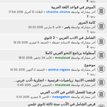
ردود:
8
الموجز في قواعد اللغة العربية
آخر مشاركة بواسطة
chocho chona
«
الثلاثاء 12 أفريل 2016 17:54
ردود:
2
كامة المرور
آخر مشاركة بواسطة
ياسر
«
الأحد 6 مارس 2016 20:33
ردود:
1
الشامل في الادب العربي - 3 ثانوي
آخر مشاركة بواسطة
الاستاذة حفيظة
«
الجمعة 5 فيفري 2016 19:29
ردود:
2
أسطوانة برنامج النحو العربي كاملا
آخر مشاركة بواسطة
mouloud
«
الأحد 24 جانفي 2016 18:51
موضوع
آخر مشاركة بواسطة
amina nigass
«
الجمعة 2 أكتوبر 2015 10:00
ردود:
1
للشعب الادبية :رياضيات-فرنسية - انجلزية-أدب عربي...
آخر مشاركة بواسطة
mouloud
«
الخميس 1 أكتوبر 2015 11:40
فرضنا للفصل الثاني في الادب العربي
آخر مشاركة بواسطة
hokagehm
«
الاثنين 9 فيفري 2015 6:10
قرص الشامل في الأدب سنة ثالثة ثانوي علمي