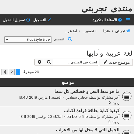
منتدى تجربتي
الأسئلة المتكررة
التسجيل
تسجيل الدخول
تجربتي
منتديات التعليم الثانوي
تحضير بكالوريا 2023
لغة عربية وآدابها
ب
التصميم :
ح
لغة عربية وآدابها
ث
بحث
بحث متقدم
موضوع جديد
26 موضوعًا
2
1
التالي
مواضيع
ما هو نمط النص و خصائص كل نمط
آخر مشاركة بواسطة
حجابي سعادتي
«
الجمعة 1 مارس 2019 18:48
ردود:
2
كيفية كتابة بطاقة قراءة لكتاب
آخر مشاركة بواسطة
La belle fille
«
الثلاثاء 20 نوفمبر 2018 13:11
ردود:
9
الجمل التي لا محل لها من الاعراب