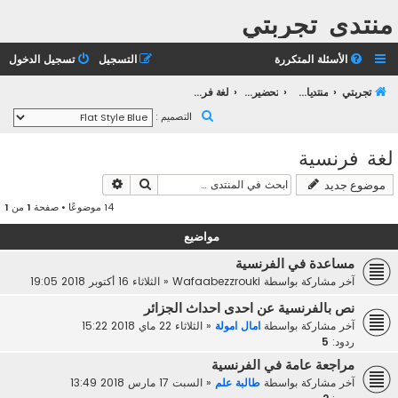
منتدى تجربتي
الأسئلة المتكررة
التسجيل
تسجيل الدخول
تجربتي
منتديات التعليم الثانوي
تحضير بكالوريا 2023
لغة فرنسية
ب
التصميم :
ح
لغة فرنسية
ث
بحث
بحث متقدم
موضوع جديد
14 موضوعًا • صفحة
1
من
1
مواضيع
مساعدة في الفرنسية
آخر مشاركة بواسطة
Wafaabezzrouki
«
الثلاثاء 16 أكتوبر 2018 19:05
نص بالفرنسية عن احدى احداث الجزائر
آخر مشاركة بواسطة
امال امولة
«
الثلاثاء 22 ماي 2018 15:22
ردود:
5
مراجعة عامة في الفرنسية
آخر مشاركة بواسطة
طالبة علم
«
السبت 17 مارس 2018 13:49