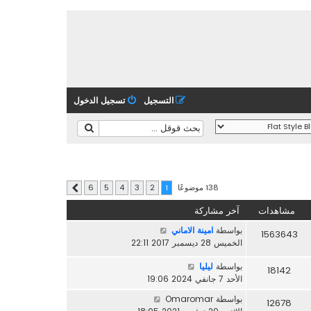
التسجيل
تسجيل الدخول
138 موضوعًا
6
5
4
3
2
1
التالي
مشاهدات
آخر مشاركة
بواسطة
امينة الاماني
1563643
الخميس 28 ديسمبر 2017 22:11
بواسطة
ليليا
18142
الأحد 7 جانفي 2024 19:06
بواسطة
Omaromar
12678