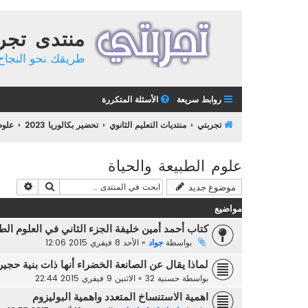
منتدى تجر
طريقك نحو النجاح 
روابط سريعة
الأسئلة المتكررة
تجربتي
منتديات التعليم الثانوي
تحضير بكالوريا 2023
علوم
علوم الطبيعة والحياة
بحث
بحث م
موضوع جديد
مواضيع
كتاب أحمد أمين خليفة الجزء الثاني في العلوم الط
بواسطة
جواد
»
الأحد 8 فيفري 2015 12:06
لماذا يقال عن الصانعة الخضراء أنها ذات بنية حجير
بواسطة
حسنية 32
»
الاثنين 9 فيفري 2015 22:44
اهمية الاستنساخ المتعدد واهمية البوليزوم