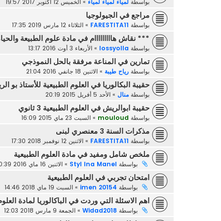
بواسطة
لمياء لمياء لمياء
»
الخميس 12 أكتوبر 2017 19:57
مراجع في الجيولوجيا
بواسطة
FARESTITA11
»
الثلاثاء 12 مارس 2019 17:35
*** نقاش هااااااااام في مادة علوم الطبيعة والحيا
بواسطة
lossyolla
»
الأربعاء 3 أوت 2016 13:17
تمارين في المناعة مرفقة بالحل النموذجي
بواسطة
رياح طيبة
»
الاثنين 18 جانفي 2016 21:04
حقيبة البكالوريا في العلوم الطبيعية للأستاذ بو ال
بواسطة
منال
»
الأحد 5 أفريل 2015 20:19
حقيبة ابوالريش في العلوم الطبيعية 3 ثانوي
بواسطة
mouloud
»
السبت 23 ماي 2015 16:09
مذكرات السنة 3 معنصري لبنى
بواسطة
FARESTITA11
»
الاثنين 12 نوفمبر 2018 17:30
ملخص شامل ومفيد في مادة العلوم الطبيعية
بواسطة
Styl Ina Manel
»
الاثنين 16 ماي 2016 20:39
امتحان تجربي في العلوم الطبيعية
بواسطة
imen 20154
»
السبت 19 ماي 2018 14:46
اهم الاسئلة التي وردت في الباكالوريا لمادة العلوم
بواسطة
Widad2018
»
الجمعة 9 مارس 2018 12:03