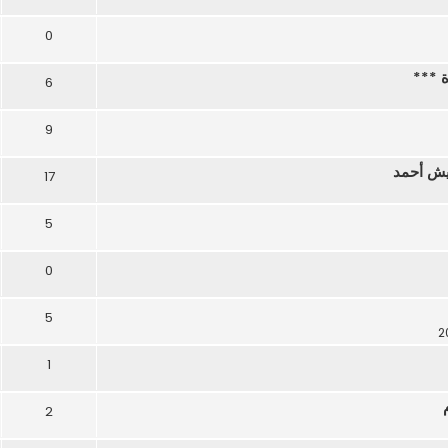
0
ة ***
6
9
ريش أحمد
17
5
0
5
1
2