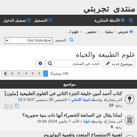
منتدى تجربتي
الأسئلة المتكررة
التسجيل
تسجيل الدخول
تجربتي
منتديات التعليم الثانوي
تحضير بكالوريا 2023
علوم الطبيعة والحياة
ب
التصميم :
ح
علوم الطبيعة والحياة
ث
بحث
بحث متقدم
موضوع جديد
138 موضوعًا
6
5
4
3
2
1
التالي
مواضيع
كتاب أحمد أمين خليفة الجزء الثاني في العلوم الطبيعية [ملون]
آخر مشاركة بواسطة
امينة الاماني
«
الخميس 28 ديسمبر 2017 22:11
ردود:
22
2
1
لماذا يقال عن الصانعة الخضراء أنها ذات بنية حجيرية؟
آخر مشاركة بواسطة
ليليا
«
الأحد 7 جانفي 2024 19:06
ردود:
6
اهمية الاستنساخ المتعدد واهمية البوليزوم