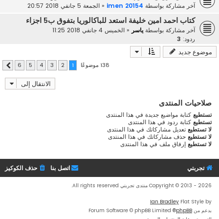
آخر مشاركة بواسطة
imen 20154
«
الجمعة 5 جانفي 2018 20:57
كتاب احمد امين خليفة استعد للباكالوريا بتفوق ب5 اجزاء
آخر مشاركة بواسطة
ياسر
«
الخميس 4 جانفي 2018 11:25
ردود:
3
موضوع جديد
138 موضوعًا
6
5
4
3
2
1
التالي
الانتقال إلى
صلاحيات المنتدى
تستطيع
كتابة مواضيع جديدة في هذا المنتدى
تستطيع
كتابة ردود في هذا المنتدى
لا تستطيع
تعديل مشاركاتك في هذا المنتدى
لا تستطيع
حذف مشاركاتك في هذا المنتدى
لا تستطيع
إرفاق ملف في هذا المنتدى
تجربتي
اتصل بنا
حذف الكوكيز
Copyright © 2013 - 2026 منتدى تجربتي All rights reserved.
Ian Bradley
Flat Style by
بدعم من
phpBB
® Forum Software © phpBB Limited