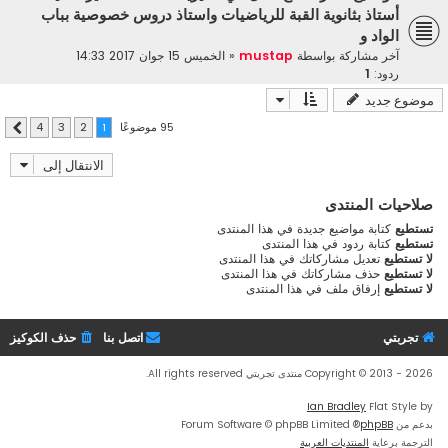
أستاذ بثانوية القبة للرياضيات واستاذ دروس خصوصية بباب
الواد و
آخر مشاركة بواسطة
mustap
«
الخميس 15 جوان 2017 14:33
ردود:
1
موضوع جديد
95 موضوعًا
4
3
2
1
التالي
الانتقال إلى
صلاحيات المنتدى
تستطيع
كتابة مواضيع جديدة في هذا المنتدى
تستطيع
كتابة ردود في هذا المنتدى
لا تستطيع
تعديل مشاركاتك في هذا المنتدى
لا تستطيع
حذف مشاركاتك في هذا المنتدى
لا تستطيع
إرفاق ملف في هذا المنتدى
تجربتي
اتصل بنا
حذف الكوكيز
Copyright © 2013 - 2026 منتدى تجربتي All rights reserved.
Ian Bradley
Flat Style by
بدعم من
phpBB
® Forum Software © phpBB Limited
الترجمة برعاية
المنتديات العربية