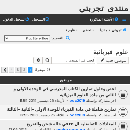
منتدى تجربتي
الأسئلة المتكررة
التسجيل
تسجيل الدخول
تجربتي
منتديات التعليم الثانوي
تحضير بكالوريا 2023
علوم فيزيائية
ب
التصميم :
ح
علوم فيزيائية
ث
بحث
بحث متقدم
موضوع جديد
95 موضوعًا
4
3
2
1
التالي
مواضيع
لخص وحلول تمارين الكتاب المدرسي في الوحدة الاولى و
الثاني من مادة العلوم الفيزيائية
آخر مشاركة بواسطة
bac2019
«
الأربعاء 26 ديسمبر 2018 11:58
تمارين شاملة في مادة الفيزياء للوحدة الاولى -الثانية -الثالثة
آخر مشاركة بواسطة
bac2019
«
الثلاثاء 25 ديسمبر 2018 13:55
المعادلات التفاضلية لل rc في حالة شحن والتفريغ
آخر مشاركة بواسطة
amira amoura
«
الثلاثاء 4 ديسمبر 2018 13:06