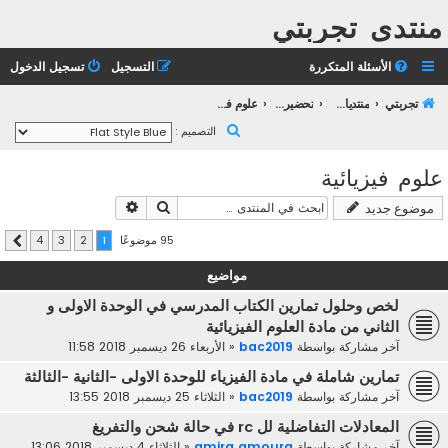
منتدى تجربتي
الأسئلة المتكررة
التسجيل
تسجيل الدخول
تجربتي
منتديات التعليم الثانوي
تحضير بكالوريا 2023
علوم فيزيائية
ب
التصميم :
ح
علوم فيزيائية
ث
بحث
بحث متقدم
موضوع جديد
95 موضوعًا
4
3
2
1
التالي
مواضيع
لخص وحلول تمارين الكتاب المدرسي في الوحدة الاولى و
الثاني من مادة العلوم الفيزيائية
آخر مشاركة بواسطة
bac2019
«
الأربعاء 26 ديسمبر 2018 11:58
تمارين شاملة في مادة الفيزياء للوحدة الاولى -الثانية -الثالثة
آخر مشاركة بواسطة
bac2019
«
الثلاثاء 25 ديسمبر 2018 13:55
المعادلات التفاضلية لل rc في حالة شحن والتفريغ
آخر مشاركة بواسطة
amira amoura
«
الثلاثاء 4 ديسمبر 2018 13:06