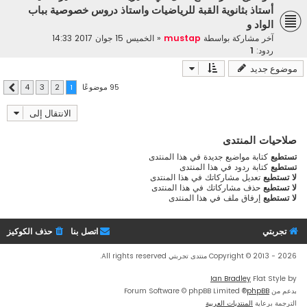
أستاذ بثانوية القبة للرياضيات واستاذ دروس خصوصية بباب
الواد و
آخر مشاركة بواسطة
mustap
«
الخميس 15 جوان 2017 14:33
ردود:
1
موضوع جديد
95 موضوعًا
4
3
2
1
التالي
الانتقال إلى
صلاحيات المنتدى
تستطيع
كتابة مواضيع جديدة في هذا المنتدى
تستطيع
كتابة ردود في هذا المنتدى
لا تستطيع
تعديل مشاركاتك في هذا المنتدى
لا تستطيع
حذف مشاركاتك في هذا المنتدى
لا تستطيع
إرفاق ملف في هذا المنتدى
تجربتي
اتصل بنا
حذف الكوكيز
Copyright © 2013 - 2026 منتدى تجربتي All rights reserved.
Ian Bradley
Flat Style by
بدعم من
phpBB
® Forum Software © phpBB Limited
الترجمة برعاية
المنتديات العربية