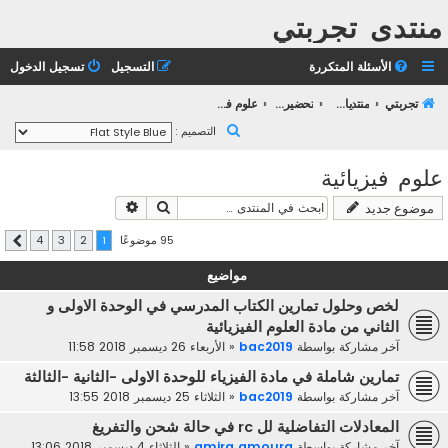
منتدى تجربتي
الأسئلة المتكررة
التسجيل
تسجيل الدخول
تجربتي
منتديات التعليم الثانوي
تحضير بكالوريا 2023
علوم فيزيائية
ب
التصميم :
ح
علوم فيزيائية
ث
بحث
بحث متقدم
موضوع جديد
95 موضوعًا
4
3
2
1
التالي
مواضيع
لخص وحلول تمارين الكتاب المدرسي في الوحدة الاولى و
الثاني من مادة العلوم الفيزيائية
آخر مشاركة بواسطة
bac2019
«
الأربعاء 26 ديسمبر 2018 11:58
تمارين شاملة في مادة الفيزياء للوحدة الاولى -الثانية -الثالثة
آخر مشاركة بواسطة
bac2019
«
الثلاثاء 25 ديسمبر 2018 13:55
المعادلات التفاضلية لل rc في حالة شحن والتفريغ
آخر مشاركة بواسطة
amira amoura
«
الثلاثاء 4 ديسمبر 2018 13:06