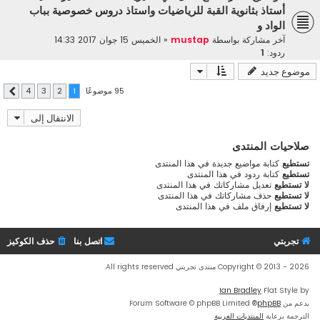
أستاذ بثانوية القبة للرياضيات واستاذ دروس خصوصية بباب
الواد و
آخر مشاركة بواسطة
mustap
«
الخميس 15 جوان 2017 14:33
ردود:
1
موضوع جديد
95 موضوعًا
4
3
2
1
التالي
الانتقال إلى
صلاحيات المنتدى
تستطيع
كتابة مواضيع جديدة في هذا المنتدى
تستطيع
كتابة ردود في هذا المنتدى
لا تستطيع
تعديل مشاركاتك في هذا المنتدى
لا تستطيع
حذف مشاركاتك في هذا المنتدى
لا تستطيع
إرفاق ملف في هذا المنتدى
تجربتي
اتصل بنا
حذف الكوكيز
Copyright © 2013 - 2026 منتدى تجربتي All rights reserved.
Ian Bradley
Flat Style by
بدعم من
phpBB
® Forum Software © phpBB Limited
الترجمة برعاية
المنتديات العربية