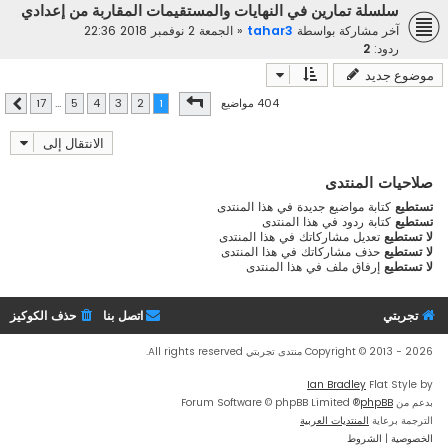
سلسلة تمارين في النهايات والمستقيمات المقاربة من إعدادي
آخر مشاركة بواسطة
tahar3
«
الجمعة 2 نوفمبر 2018 22:36
ردود:
2
موضوع جديد
صفحة
1
من
17
404 مواضيع
17
…
5
4
3
2
1
التالي
الانتقال إلى
صلاحيات المنتدى
تستطيع
كتابة مواضيع جديدة في هذا المنتدى
تستطيع
كتابة ردود في هذا المنتدى
لا تستطيع
تعديل مشاركاتك في هذا المنتدى
لا تستطيع
حذف مشاركاتك في هذا المنتدى
لا تستطيع
إرفاق ملف في هذا المنتدى
تجربتي
اتصل بنا
حذف الكوكيز
Copyright © 2013 - 2026 منتدى تجربتي All rights reserved.
Ian Bradley
Flat Style by
بدعم من
phpBB
® Forum Software © phpBB Limited
الترجمة برعاية
المنتديات العربية
الخصوصية
|
الشروط