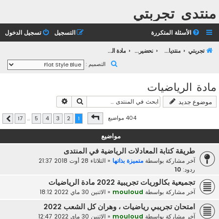
منتدى تجربتي
الأسئلة المتكررة
التسجيل
تسجيل الدخول
تجربتي
منتديات التعليم الثانوي
تحضير بكالوريا 2023
مادة الرياضيات
ب
التصميم :
ح
مادة الرياضيات
ث
بحث
بحث متقدم
موضوع جديد
صفحة
1
من
17
404 مواضيع
17
…
5
4
3
2
1
التالي
مواضيع
طريقة كتابة المعادلات الرياضية في المنتدى
آخر مشاركة بواسطة
متميزة بذاتها
«
الثلاثاء 28 أوت 2018 21:37
ردود:
10
تجميعية بكالوريات تجريبية 2022 مادة الرياضيات
آخر مشاركة بواسطة
mouloud
«
الاثنين 30 ماي 2022 18:12
امتحان تجريبي رياضيات ، وهران كل الشعب 2022
آخر مشاركة بواسطة
mouloud
«
الاثنين 30 ماي 2022 12:47