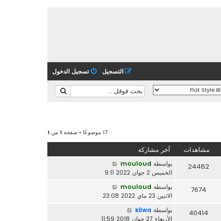
التسجيل
تسجيل الدخول
17 موضوعًا • صفحة
1
من
1
مشاهدات
آخر مشاركة
بواسطة
mouloud
24482
الخميس 2 جوان 2022 9:11
بواسطة
mouloud
7674
الاثنين 23 ماي 2022 23:08
بواسطة
kilwa
40414
الأربعاء 27 جوان 2018 11:59