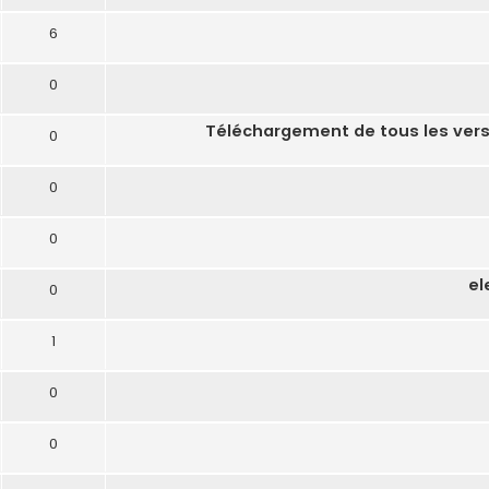
6
0
Téléchargement de tous les versi
0
0
0
el
0
1
0
0