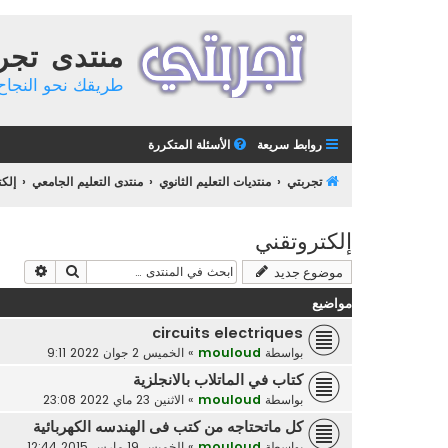
منتدى تجر
طريقك نحو النجاح 
روابط سريعة
الأسئلة المتكررة
تجربتي
منتديات التعليم الثانوي
منتدى التعليم الجامعي
إلك
إلكتروتقني
بحث
بحث م
موضوع جديد
مواضيع
circuits electriques
بواسطة
mouloud
»
الخميس 2 جوان 2022 9:11
كتاب في الماتلاب بالانجلزية
بواسطة
mouloud
»
الاثنين 23 ماي 2022 23:08
كل ماتحتاجه من كتب فى الهندسه الكهربائية
بواسطة
mouloud
»
الخميس 19 مارس 2015 12:44