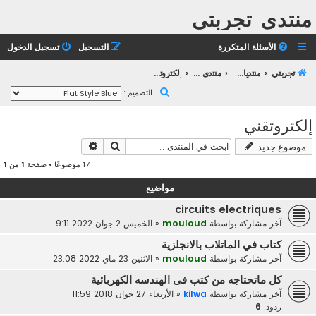
منتدى تجربتي
الأسئلة المتكررة
التسجيل
تسجيل الدخول
تجربتي
منتديات التعليم الثانوي
منتدى التعليم الجامعي
إلكتروتقني
ب
التصميم :
ح
إلكتروتقني
ث
بحث
بحث متقدم
موضوع جديد
17 موضوعًا • صفحة
1
من
1
مواضيع
circuits electriques
آخر مشاركة بواسطة
mouloud
«
الخميس 2 جوان 2022 9:11
كتاب في الماتلاب بالانجلزية
آخر مشاركة بواسطة
mouloud
«
الاثنين 23 ماي 2022 23:08
كل ماتحتاجه من كتب فى الهندسه الكهربائية
آخر مشاركة بواسطة
kilwa
«
الأربعاء 27 جوان 2018 11:59
ردود:
6