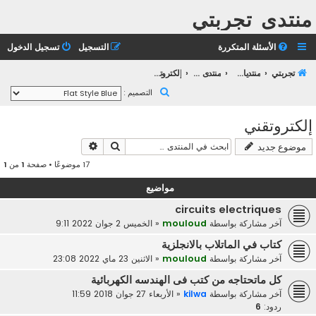
منتدى تجربتي
الأسئلة المتكررة
التسجيل
تسجيل الدخول
تجربتي
منتديات التعليم الثانوي
منتدى التعليم الجامعي
إلكتروتقني
ب
التصميم :
ح
إلكتروتقني
ث
بحث
بحث متقدم
موضوع جديد
17 موضوعًا • صفحة
1
من
1
مواضيع
circuits electriques
آخر مشاركة بواسطة
mouloud
«
الخميس 2 جوان 2022 9:11
كتاب في الماتلاب بالانجلزية
آخر مشاركة بواسطة
mouloud
«
الاثنين 23 ماي 2022 23:08
كل ماتحتاجه من كتب فى الهندسه الكهربائية
آخر مشاركة بواسطة
kilwa
«
الأربعاء 27 جوان 2018 11:59
ردود:
6