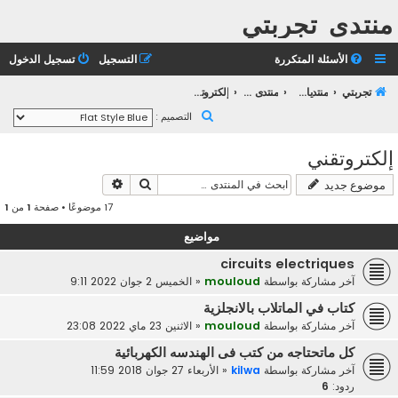
منتدى تجربتي
الأسئلة المتكررة
التسجيل
تسجيل الدخول
تجربتي
منتديات التعليم الثانوي
منتدى التعليم الجامعي
إلكتروتقني
ب
التصميم :
ح
إلكتروتقني
ث
بحث
بحث متقدم
موضوع جديد
17 موضوعًا • صفحة
1
من
1
مواضيع
circuits electriques
آخر مشاركة بواسطة
mouloud
«
الخميس 2 جوان 2022 9:11
كتاب في الماتلاب بالانجلزية
آخر مشاركة بواسطة
mouloud
«
الاثنين 23 ماي 2022 23:08
كل ماتحتاجه من كتب فى الهندسه الكهربائية
آخر مشاركة بواسطة
kilwa
«
الأربعاء 27 جوان 2018 11:59
ردود:
6