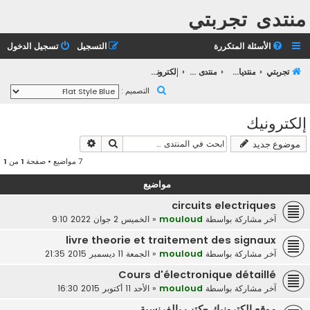
منتدى تجربتي
الأسئلة المتكررة
التسجيل
تسجيل الدخول
تجربتي
منتديات التعليم الثانوي
منتدى التعليم الجامعي
إلكترونيك
ب
التصميم :
ح
إلكترونيك
ث
بحث
بحث متقدم
موضوع جديد
7 مواضيع • صفحة
1
من
1
مواضيع
circuits electriques
آخر مشاركة بواسطة
mouloud
«
الخميس 2 جوان 2022 9:10
livre theorie et traitement des signaux
آخر مشاركة بواسطة
mouloud
«
الجمعة 11 ديسمبر 2015 21:35
Cours d'électronique détaillé
آخر مشاركة بواسطة
mouloud
«
الأحد 11 أكتوبر 2015 16:30
موقع الكترونيك -كتب بالفرنسية