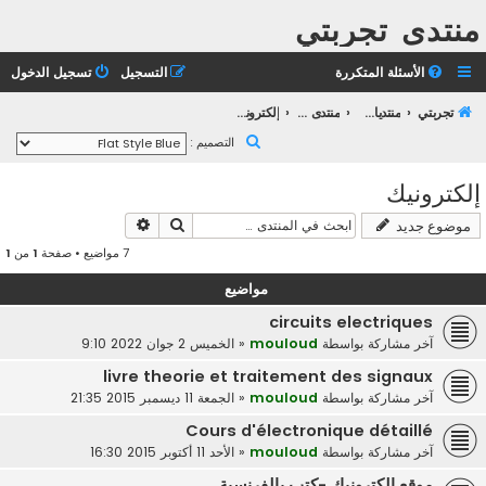
منتدى تجربتي
الأسئلة المتكررة
التسجيل
تسجيل الدخول
تجربتي
منتديات التعليم الثانوي
منتدى التعليم الجامعي
إلكترونيك
ب
التصميم :
ح
إلكترونيك
ث
بحث
بحث متقدم
موضوع جديد
7 مواضيع • صفحة
1
من
1
مواضيع
circuits electriques
آخر مشاركة بواسطة
mouloud
«
الخميس 2 جوان 2022 9:10
livre theorie et traitement des signaux
آخر مشاركة بواسطة
mouloud
«
الجمعة 11 ديسمبر 2015 21:35
Cours d'électronique détaillé
آخر مشاركة بواسطة
mouloud
«
الأحد 11 أكتوبر 2015 16:30
موقع الكترونيك -كتب بالفرنسية