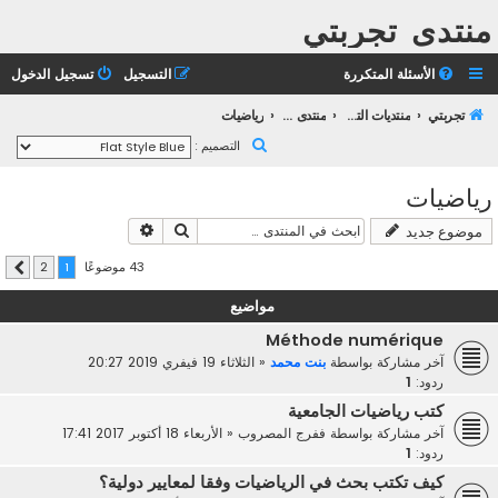
منتدى تجربتي
الأسئلة المتكررة
التسجيل
تسجيل الدخول
تجربتي
منتديات التعليم الثانوي
منتدى التعليم الجامعي
رياضيات
ب
التصميم :
ح
رياضيات
ث
بحث
بحث متقدم
موضوع جديد
43 موضوعًا
2
1
التالي
مواضيع
Méthode numérique
آخر مشاركة بواسطة
بنت محمد
«
الثلاثاء 19 فيفري 2019 20:27
ردود:
1
كتب رياضيات الجامعية
آخر مشاركة بواسطة
ففرج المصروب
«
الأربعاء 18 أكتوبر 2017 17:41
ردود:
1
كيف تكتب بحث في الرياضيات وفقا لمعايير دولية؟