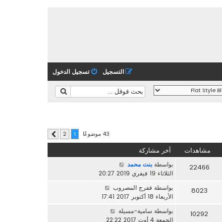
التسجيل
تسجيل الدخول
43 موضوعًا
2
1
التالي
مشاهدات
آخر مشاركة
بواسطة
بنت محمد
22466
الثلاثاء 19 فيفري 2019 20:27
بواسطة
ففرج المصروب
8023
الأربعاء 18 أكتوبر 2017 17:41
بواسطة
سامية-مسيلة
10292
الجمعة 4 أوت 2017 22:22