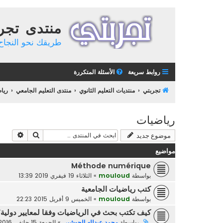
منتدى تجر
طريقك نحو النجاح 
روابط سريعة
الأسئلة المتكررة
تجربتي
منتديات التعليم الثانوي
منتدى التعليم الجامعي
ريا
رياضيات
بحث
بحث م
موضوع جديد
مواضيع
Méthode numérique
بواسطة
mouloud
»
الثلاثاء 19 فيفري 2019 13:39
كتب رياضيات الجامعية
بواسطة
mouloud
»
الخميس 9 أفريل 2015 22:23
كيف تكتب بحث في الرياضيات وفقا لمعايير دولية
بواسطة
محمد عبدلله الحوشبي
»
الجمعة 15 جانفي 2016 7:54