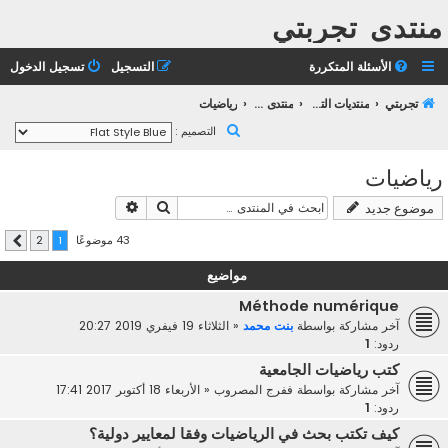
منتدى تجربتي
الأسئلة المتكررة
التسجيل
تسجيل الدخول
تجربتي
منتديات التعليم الثانوي
منتدى التعليم الجامعي
رياضيات
ب
التصميم :
ح
رياضيات
ث
بحث
بحث متقدم
موضوع جديد
43 موضوعًا
2
1
التالي
مواضيع
Méthode numérique
آخر مشاركة بواسطة
بنت محمد
«
الثلاثاء 19 فيفري 2019 20:27
ردود:
1
كتب رياضيات الجامعية
آخر مشاركة بواسطة
ففرج المصروب
«
الأربعاء 18 أكتوبر 2017 17:41
ردود:
1
كيف تكتب بحث في الرياضيات وفقا لمعايير دولية؟