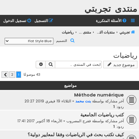
منتدى تجربتي
الأسئلة المتكررة
التسجيل
تسجيل الدخول
تجربتي
منتديات التعليم الثانوي
منتدى التعليم الجامعي
رياضيات
ب
التصميم :
ح
رياضيات
ث
بحث
بحث متقدم
موضوع جديد
43 موضوعًا
2
1
التالي
مواضيع
Méthode numérique
آخر مشاركة بواسطة
بنت محمد
«
الثلاثاء 19 فيفري 2019 20:27
ردود:
1
كتب رياضيات الجامعية
آخر مشاركة بواسطة
ففرج المصروب
«
الأربعاء 18 أكتوبر 2017 17:41
ردود:
1
كيف تكتب بحث في الرياضيات وفقا لمعايير دولية؟