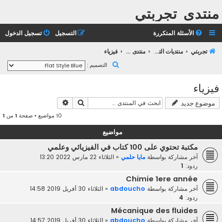
منتدى تجربتي
الأسئلة المتكررة
التسجيل
تسجيل الدخول
تجربتي
منتديات التعليم الثانوي
منتدى التعليم الجامعي
فيزياء
ب
التصميم :
ح
فيزياء
ث
بحث
بحث متقدم
موضوع جديد
10 مواضيع • صفحة
1
من
1
مواضيع
مكتبة تحتوي على 100 كتاب في الفيزيائي وعلمي
آخر مشاركة بواسطة
مايا حلمي
«
الثلاثاء 22 مارس 2022 13:20
ردود:
1
Chimie 1ere année
آخر مشاركة بواسطة
abdoucho
«
الثلاثاء 30 أفريل 2019 14:58
ردود:
4
Mécanique des fluides
آخر مشاركة بواسطة
abdoucho
«
الثلاثاء 30 أفريل 2019 14:57