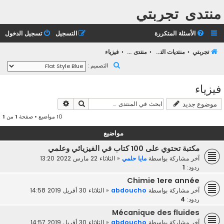
منتدى تجربتي
الأسئلة المتكررة
التسجيل
تسجيل الدخول
تجربتي
منتديات التعليم الثانوي
منتدى التعليم الجامعي
فيزياء
ب
التصميم :
ح
فيزياء
ث
بحث
بحث متقدم
موضوع جديد
10 مواضيع • صفحة
1
من
1
مواضيع
مكتبة تحتوي على 100 كتاب في الفيزيائي وعلمي
آخر مشاركة بواسطة
مايا حلمي
«
الثلاثاء 22 مارس 2022 13:20
ردود:
1
Chimie 1ere année
آخر مشاركة بواسطة
abdoucho
«
الثلاثاء 30 أفريل 2019 14:58
ردود:
4
Mécanique des fluides
آخر مشاركة بواسطة
abdoucho
«
الثلاثاء 30 أفريل 2019 14:57