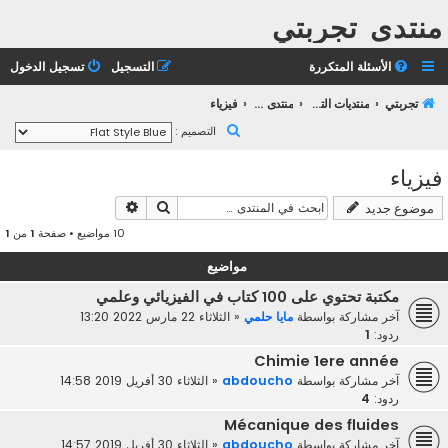
منتدى تجربتي
الأسئلة المتكررة
التسجيل
تسجيل الدخول
تجربتي
منتديات التعليم الثانوي
منتدى التعليم الجامعي
فيزياء
ب
التصميم :
ح
فيزياء
ث
بحث
بحث متقدم
موضوع جديد
10 مواضيع • صفحة
1
من
1
مواضيع
مكتبة تحتوي على 100 كتاب في الفيزيائي وعلمي
آخر مشاركة بواسطة
مايا حلمي
«
الثلاثاء 22 مارس 2022 13:20
ردود:
1
Chimie 1ere année
آخر مشاركة بواسطة
abdoucho
«
الثلاثاء 30 أفريل 2019 14:58
ردود:
4
Mécanique des fluides
آخر مشاركة بواسطة
abdoucho
«
الثلاثاء 30 أفريل 2019 14:57