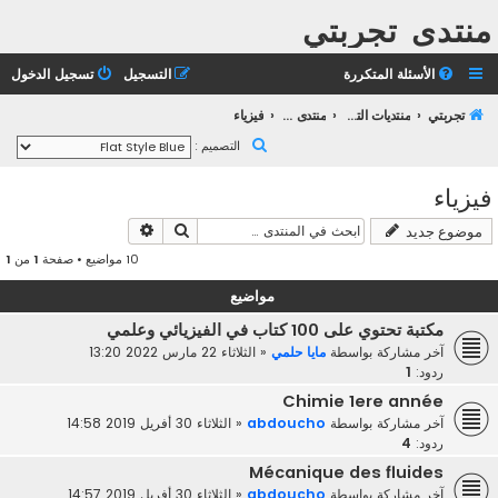
منتدى تجربتي
الأسئلة المتكررة
التسجيل
تسجيل الدخول
تجربتي
منتديات التعليم الثانوي
منتدى التعليم الجامعي
فيزياء
ب
التصميم :
ح
فيزياء
ث
بحث
بحث متقدم
موضوع جديد
10 مواضيع • صفحة
1
من
1
مواضيع
مكتبة تحتوي على 100 كتاب في الفيزيائي وعلمي
آخر مشاركة بواسطة
مايا حلمي
«
الثلاثاء 22 مارس 2022 13:20
ردود:
1
Chimie 1ere année
آخر مشاركة بواسطة
abdoucho
«
الثلاثاء 30 أفريل 2019 14:58
ردود:
4
Mécanique des fluides
آخر مشاركة بواسطة
abdoucho
«
الثلاثاء 30 أفريل 2019 14:57