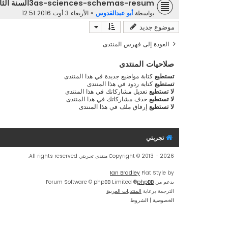
3as-sciences-schemas-resumالسنة الثالثة جامعي
بواسطة
أبو عبدالقدوس
»
الأربعاء 3 أوت 2016 12:51
موضوع جديد
العودة إلى فهرس المنتدى
صلاحيات المنتدى
تستطيع
كتابة مواضيع جديدة في هذا المنتدى
تستطيع
كتابة ردود في هذا المنتدى
لا تستطيع
تعديل مشاركاتك في هذا المنتدى
لا تستطيع
حذف مشاركاتك في هذا المنتدى
لا تستطيع
إرفاق ملف في هذا المنتدى
تجربتي
Copyright © 2013 - 2026 منتدى تجربتي All rights reserved.
Ian Bradley
Flat Style by
بدعم من
phpBB
® Forum Software © phpBB Limited
الترجمة برعاية
المنتديات العربية
الخصوصية
|
الشروط