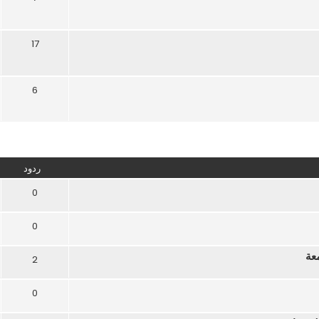
17
6
تقدم
ردود
0
0
عة
2
0