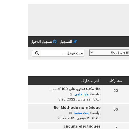
التسجيل
تسجيل الدخول
مشاركات
آخر مشاركة
Re: مكتبة تحتوي على 100 كتاب …
20
ش
بواسطة
مايا حلمي
ا
الثلاثاء 22 مارس 2022 13:20
ه
Re: Méthode numérique
66
د
ش
بواسطة
بنت محمد
آ
ا
الثلاثاء 19 فيفري 2019 20:27
خ
ه
ر
circuits electriques
7
د