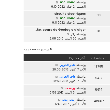
م
ش
بواسطة
mouloud
آ
ش
ا
الخميس 2 جوان 2022 9:10
خ
ا
ه
ر
circuits electriques
ر
30
د
م
ش
بواسطة
mouloud
ك
آ
ش
ا
الخميس 2 جوان 2022 9:11
ة
خ
ا
ه
ر
Re: cours de Géologie d'alger…
ر
10
د
م
ش
بواسطة
زائر
ك
آ
ش
ا
الجمعة 26 أكتوبر 2018 12:08
ة
خ
ا
ه
ر
ر
د
م
5 مواضيع • صفحة
1
من
1
ك
آ
ش
ة
خ
ا
مشاهدات
آخر مشاركة
ر
ر
م
بواسطة
هاجر الخوابي
13795
ك
ش
الأحد 7 أكتوبر 2018 20:05
ة
ا
بواسطة
هاجر الخوابي
5417
ر
الأحد 7 أكتوبر 2018 18:53
ك
ة
بواسطة
ابو محمد
8914
الخميس 5 أكتوبر 2017 16:59
بواسطة
زينب زينب
48667
الأحد 1 أكتوبر 2017 6:49