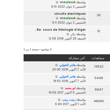
م
ش
بواسطة
mouloud
آ
ش
ا
الخميس 2 جوان 2022 9:10
خ
ا
ه
ر
circuits electriques
ر
30
د
م
ش
بواسطة
mouloud
ك
آ
ش
ا
الخميس 2 جوان 2022 9:11
ة
خ
ا
ه
ر
Re: cours de Géologie d'alger…
ر
10
د
م
ش
بواسطة
زائر
ك
آ
ش
ا
الجمعة 26 أكتوبر 2018 12:08
ة
خ
ا
ه
ر
ر
د
م
5 مواضيع • صفحة
1
من
1
ك
آ
ش
ة
خ
ا
مشاهدات
آخر مشاركة
ر
ر
م
بواسطة
هاجر الخوابي
13822
ك
ش
الأحد 7 أكتوبر 2018 20:05
ة
ا
بواسطة
هاجر الخوابي
5448
ر
الأحد 7 أكتوبر 2018 18:53
ك
ة
بواسطة
ابو محمد
8947
الخميس 5 أكتوبر 2017 16:59
بواسطة
زينب زينب
48695
الأحد 1 أكتوبر 2017 6:49