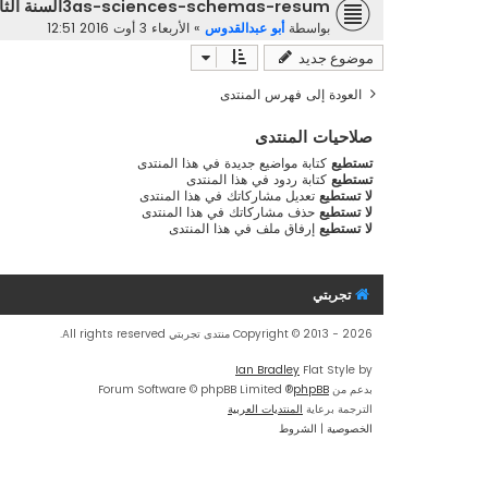
3as-sciences-schemas-resumالسنة الثالثة جامعي
بواسطة
أبو عبدالقدوس
»
الأربعاء 3 أوت 2016 12:51
موضوع جديد
العودة إلى فهرس المنتدى
صلاحيات المنتدى
تستطيع
كتابة مواضيع جديدة في هذا المنتدى
تستطيع
كتابة ردود في هذا المنتدى
لا تستطيع
تعديل مشاركاتك في هذا المنتدى
لا تستطيع
حذف مشاركاتك في هذا المنتدى
لا تستطيع
إرفاق ملف في هذا المنتدى
تجربتي
Copyright © 2013 - 2026 منتدى تجربتي All rights reserved.
Ian Bradley
Flat Style by
بدعم من
phpBB
® Forum Software © phpBB Limited
الترجمة برعاية
المنتديات العربية
الخصوصية
|
الشروط