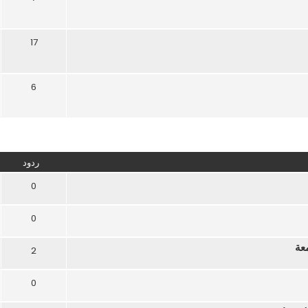
17
6
تقدم
ردود
0
0
عة
2
0