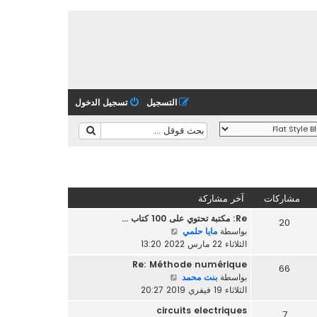
التسجيل
تسجيل الدخول
مشاركات
آخر مشاركة
Re: مكتبة تحتوي على 100 كتاب …
20
ش
بواسطة
مايا حلمي
ا
الثلاثاء 22 مارس 2022 13:20
ه
Re: Méthode numérique
66
د
ش
بواسطة
بنت محمد
آ
ا
الثلاثاء 19 فيفري 2019 20:27
خ
ه
ر
circuits electriques
7
د