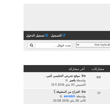
التسجيل
تسجيل الدخول
مشاركات
آخر مشاركة
Re: موقع تجربتي التعليمي للبي…
88
ش
بواسطة
ياسر
ا
الخميس 30 ماي 2019 13:11
ه
Re: اقتراح من المتفوقة:)
77
د
ش
بواسطة
esrabh
آ
ا
الأحد 26 ماي 2019 23:08
خ
ه
ر
د