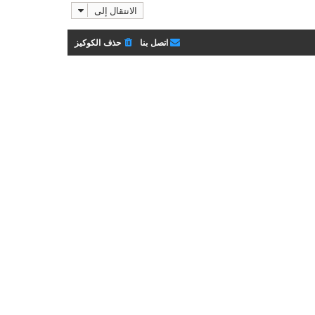
م
الانتقال إلى
آ
ش
خ
ا
ر
ر
اتصل بنا
حذف الكوكيز
م
ك
ش
ة
ا
ر
ك
ة