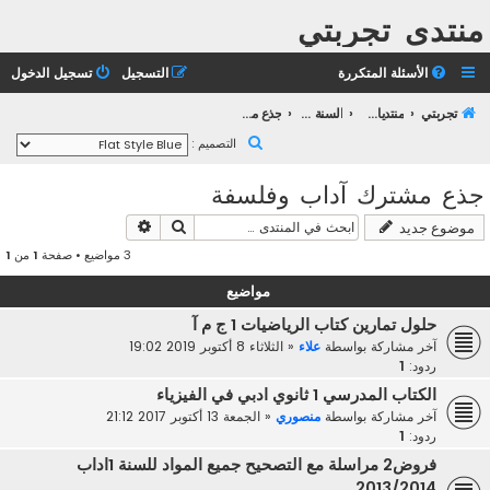
منتدى تجربتي
الأسئلة المتكررة
التسجيل
تسجيل الدخول
تجربتي
منتديات التعليم الثانوي
السنة الأولى ثانوي
جذع مشترك آداب وفلسفة
ب
التصميم :
ح
جذع مشترك آداب وفلسفة
ث
بحث
بحث متقدم
موضوع جديد
3 مواضيع • صفحة
1
من
1
مواضيع
حلول تمارين كتاب الرياضيات 1 ج م آ
آخر مشاركة بواسطة
علاء
«
الثلاثاء 8 أكتوبر 2019 19:02
ردود:
1
الكتاب المدرسي 1 ثانوي ادبي في الفيزياء
آخر مشاركة بواسطة
منصوري
«
الجمعة 13 أكتوبر 2017 21:12
ردود:
1
فروض2 مراسلة مع التصحيح جميع المواد للسنة 1اداب
2013/2014