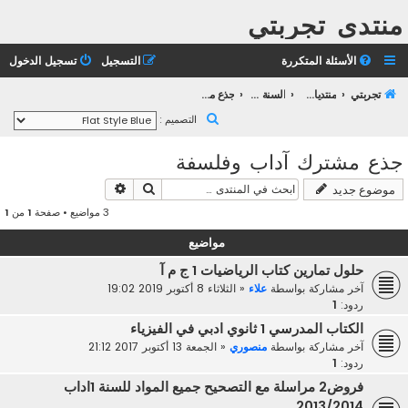
منتدى تجربتي
الأسئلة المتكررة
التسجيل
تسجيل الدخول
تجربتي
منتديات التعليم الثانوي
السنة الأولى ثانوي
جذع مشترك آداب وفلسفة
ب
التصميم :
ح
جذع مشترك آداب وفلسفة
ث
بحث
بحث متقدم
موضوع جديد
3 مواضيع • صفحة
1
من
1
مواضيع
حلول تمارين كتاب الرياضيات 1 ج م آ
آخر مشاركة بواسطة
علاء
«
الثلاثاء 8 أكتوبر 2019 19:02
ردود:
1
الكتاب المدرسي 1 ثانوي ادبي في الفيزياء
آخر مشاركة بواسطة
منصوري
«
الجمعة 13 أكتوبر 2017 21:12
ردود:
1
فروض2 مراسلة مع التصحيح جميع المواد للسنة 1اداب
2013/2014