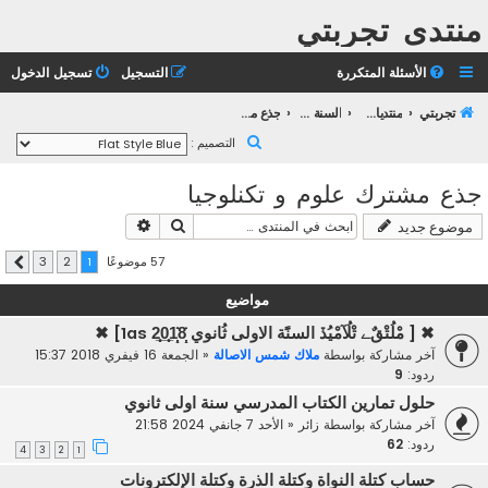
منتدى تجربتي
الأسئلة المتكررة
التسجيل
تسجيل الدخول
تجربتي
منتديات التعليم الثانوي
السنة الأولى ثانوي
جذع مشترك علوم و تكنلوجيا
ب
التصميم :
ح
جذع مشترك علوم و تكنلوجيا
ث
بحث
بحث متقدم
موضوع جديد
57 موضوعًا
3
2
1
التالي
مواضيع
✖ [ مْلُتْقٌﮯ تْلُآمْيُڏ السنًَة الاولى ثُانوي 1as 2̲̣̣̣̥0̲̣̣̥1̣̣̝̇̇8̣̝̇] ✖
آخر مشاركة بواسطة
ملاك شمس الاصالة
«
الجمعة 16 فيفري 2018 15:37
ردود:
9
حلول تمارين الكتاب المدرسي سنة اولى ثانوي
آخر مشاركة بواسطة
زائر
«
الأحد 7 جانفي 2024 21:58
ردود:
62
4
3
2
1
حساب كتلة النواة وكتلة الذرة وكتلة الإلكترونات