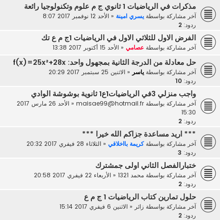
مذكرات في الرياضيات 1 ثانوي ج م علوم وتكنولوجيا رائعة
آخر مشاركة بواسطة
يسري امينة
«
الأحد 12 نوفمبر 2017 8:07
ردود:
2
الفرض الاول للثلاثي الاول في الرياضيات 1ج م ع تك
آخر مشاركة بواسطة
عصامي
«
الأحد 15 أكتوبر 2017 13:38
حل معادلة من الدرجة الثانية بمجهول واحد: f(x)=25x²+28x
آخر مشاركة بواسطة
ياسر
«
الاثنين 25 سبتمبر 2017 20:29
ردود:
10
واجب منزلي 3في الرياضيات1ع1 ثانوية بوشوشة الوادي
آخر مشاركة بواسطة
maisae99@hotmail.fr
«
الأحد 26 مارس 2017
15:30
ردود:
2
*** اريد مساعدة جزاكم الله خيرا ***
آخر مشاركة بواسطة
كريمة بااخلاقي
«
الثلاثاء 28 فيفري 2017 20:32
ردود:
3
ختبارالفصل الثاني اولى جمشترك
آخر مشاركة بواسطة
محمد 1321
«
الأربعاء 22 فيفري 2017 20:58
ردود:
2
حلول تمارين كتاب الرياضيات 1 ج م ع
آخر مشاركة بواسطة
زائر
«
الاثنين 6 فيفري 2017 15:14
ردود:
2