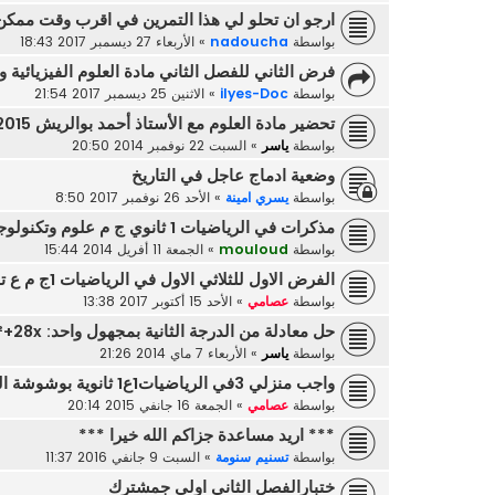
ارجو ان تحلو لي هذا التمرين في اقرب وقت ممك
بواسطة
nadoucha
»
الأربعاء 27 ديسمبر 2017 18:43
فرض الثاني للفصل الثاني مادة العلوم الفيزيائية و 
بواسطة
ilyes-Doc
»
الاثنين 25 ديسمبر 2017 21:54
تحضير مادة العلوم مع الأستاذ أحمد بوالريش 2015
بواسطة
ياسر
»
السبت 22 نوفمبر 2014 20:50
وضعية ادماج عاجل في التاريخ
بواسطة
يسري امينة
»
الأحد 26 نوفمبر 2017 8:50
مذكرات في الرياضيات 1 ثانوي ج م علوم وتكنولوجيا رائعة
بواسطة
mouloud
»
الجمعة 11 أفريل 2014 15:44
الفرض الاول للثلاثي الاول في الرياضيات 1ج م ع تك
بواسطة
عصامي
»
الأحد 15 أكتوبر 2017 13:38
حل معادلة من الدرجة الثانية بمجهول واحد: f(x)=25x²+28x
بواسطة
ياسر
»
الأربعاء 7 ماي 2014 21:26
واجب منزلي 3في الرياضيات1ع1 ثانوية بوشوشة الوادي
بواسطة
عصامي
»
الجمعة 16 جانفي 2015 20:14
*** اريد مساعدة جزاكم الله خيرا ***
بواسطة
تسنيم سنومة
»
السبت 9 جانفي 2016 11:37
ختبارالفصل الثاني اولى جمشترك