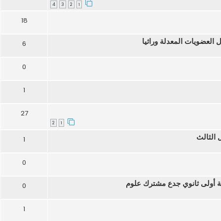
4
3
2
1
18
العضويات المعدلة وراثيا
6
0
1
27
2
1
 الثالث
1
0
نة أولى ثانوي جدع مشترك علوم
0
1