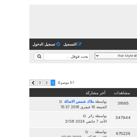
التسجيل
تسجيل الدخول
57 موضوعًا
3
2
1
التالي
مشاهدات
آخر مشاركة
بواسطة
ملاك شمس الاصالة
31865
الجمعة 16 فيفري 2018 15:37
بواسطة
زائر
347944
الأحد 7 جانفي 2024 21:58
بواسطة
....
675229