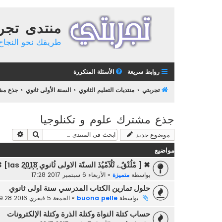
منتدى تجر
طريقك نحو النجاح 
روابط سريعة
الأسئلة المتكررة
تجربتي
منتديات التعليم الثانوي
السنة الأولى ثانوي
جذع مشت
جذع مشترك علوم و تكنلوجيا
بحث
بحث م
موضوع جديد
مواضيع
✖ [ مْلُتْقٌﮯ تْلُآمْيُڏ السنًَة الاولى ثُانوي 1as 2̲̣̣̣̥0̲̣̣̥1̣̣̝̇̇8̣̝̇] ✖
بواسطة
متميزة
»
الأربعاء 6 سبتمبر 2017 17:28
حلول تمارين الكتاب المدرسي سنة اولى ثانوي
بواسطة
buona pelle
»
الجمعة 5 فيفري 2016 19:28
حساب كتلة النواة وكتلة الذرة وكتلة الإلكترونات