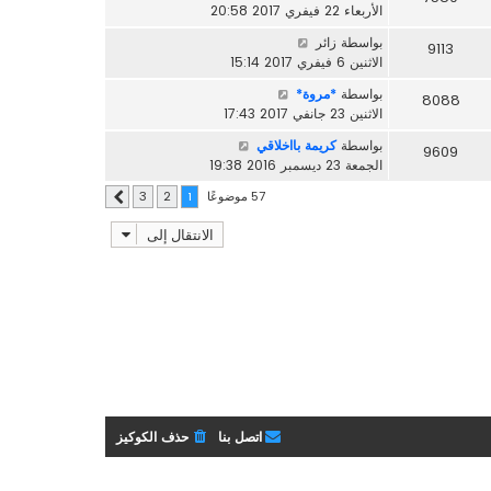
الأربعاء 22 فيفري 2017 20:58
بواسطة
زائر
9113
الاثنين 6 فيفري 2017 15:14
بواسطة
*مروة*
8088
الاثنين 23 جانفي 2017 17:43
بواسطة
كريمة بااخلاقي
9609
الجمعة 23 ديسمبر 2016 19:38
57 موضوعًا
3
2
1
التالي
الانتقال إلى
اتصل بنا
حذف الكوكيز