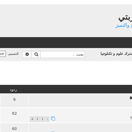
بتي
والتميز
رك علوم و تكنلوجيا
بحث
بحث متقدم
التصميم :
تقدم
ردود
9
62
4
3
2
1
60