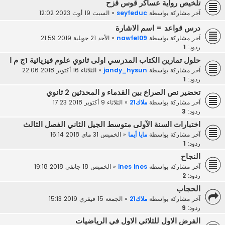
تلخيص رواية عساكر قوس قزح
آخر مشاركة بواسطة
seyfeduc
«
السبت 19 أوت 2023 12:02
درس قواعد = اسم الاشارة
آخر مشاركة بواسطة
nawfel09
«
الأحد 21 جويلية 2019 21:59
ردود:
1
حلول تمارين الكتاب المدرسي اولى ثانوي علوم فيزيائية 1ج م ا
آخر مشاركة بواسطة
jandy_hysun
«
الثلاثاء 16 أكتوبر 2018 22:06
ردود:
1
تحضير نص الصراع بين القدماء و المحدثين 2 ثانوي
آخر مشاركة بواسطة
ملاك21
«
الثلاثاء 9 أكتوبر 2018 17:23
ردود:
3
اختبارات السنة الآولى متوسط الجيل الثاني الفصل الثالث
آخر مشاركة بواسطة
مايا أيما
«
الخميس 31 ماي 2018 16:14
ردود:
1
النجاح
آخر مشاركة بواسطة
ines ines
«
الخميس 18 جانفي 2018 19:18
ردود:
2
الحجاب
آخر مشاركة بواسطة
ملاك21
«
الجمعة 15 فيفري 2019 15:13
ردود:
9
الفرض الاول للثلاثي الاول في الرياضيات