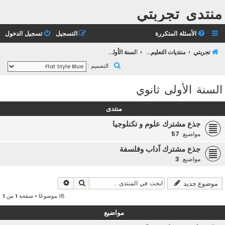
منتدى تجربتي
الأسئلة المتكررة
التسجيل
تسجيل الدخول
تجربتي
منتديات التعليم الثانوي
السنة الأولى ثانوي
ب
التصميم :
ح
السنة الأولى ثانوي
ث
منتدى
جذع مشترك علوم و تكنلوجيا
مواضيع:
57
جذع مشترك آداب وفلسفة
مواضيع:
3
بحث
بحث متقدم
موضوع جديد
18 موضوعًا • صفحة
1
من
1
مواضيع