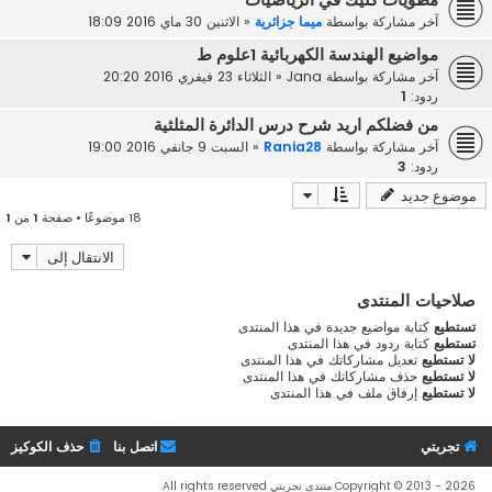
مطويات كليك في الرياضيات
آخر مشاركة بواسطة
ميما جزائرية
«
الاثنين 30 ماي 2016 18:09
مواضيع الهندسة الكهربائية 1علوم ط
آخر مشاركة بواسطة
Jana
«
الثلاثاء 23 فيفري 2016 20:20
ردود:
1
من فضلكم اريد شرح درس الدائرة المثلثية
آخر مشاركة بواسطة
Rania28
«
السبت 9 جانفي 2016 19:00
ردود:
3
موضوع جديد
18 موضوعًا • صفحة
1
من
1
الانتقال إلى
صلاحيات المنتدى
تستطيع
كتابة مواضيع جديدة في هذا المنتدى
تستطيع
كتابة ردود في هذا المنتدى
لا تستطيع
تعديل مشاركاتك في هذا المنتدى
لا تستطيع
حذف مشاركاتك في هذا المنتدى
لا تستطيع
إرفاق ملف في هذا المنتدى
تجربتي
اتصل بنا
حذف الكوكيز
Copyright © 2013 - 2026 منتدى تجربتي All rights reserved.