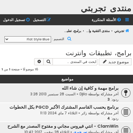
منتدى تجربتي
الأسئلة المتكررة
التسجيل
تسجيل الدخول
تجربتي
منتدى التقنية والانترنت
برامج، تطبيقات وانترنت
ب
التصميم :
ح
برامج، تطبيقات وانترنت
ث
بحث
بحث متقدم
موضوع جديد
16 موضوعًا • صفحة
1
من
1
مواضيع
برامج مهمة و كافية إن شاء الله
آخر مشاركة بواسطة
Djilo
«
السبت 28 سبتمبر 2013 3:28
ردود:
3
برنامج يحسب القاسم المشترك الأكبر PGCD بكل الخطوات
آخر مشاركة بواسطة
زائر
«
الثلاثاء 7 ماي 2024 11:13
ردود:
4
ClamWin - انتي فيروس مجاني و مفتوح المصدر مع الشرح
آخر مشاركة بواسطة
نور جبري
«
الثلاثاء 28 نوفمبر 2017 10:42