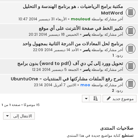
مكتبة برامج الرياضيات ، هو برنامج الهندسة و التحليل
MatWord
آخر مشاركة بواسطة
mouloud
«
الأربعاء 31 ديسمبر 2014 10:47
تكبير الخط في صفحة الأنترنت على أي موقع
آخر مشاركة بواسطة
ياسر
«
الخميس 18 ديسمبر 2014 20:21
برنامج لحل المعادلات من الدرجة الثانية بمجهول واحد
آخر مشاركة بواسطة
ياسر
«
الأحد 14 ديسمبر 2014 22:09
ردود:
1
تحويل وورد إلى بّي دي آف (word to pdf) بدون برامج
آخر مشاركة بواسطة
ياسر
«
الجمعة 5 ديسمبر 2014 12:24
شرح رفع الملفات مشاركتها في المنتديات - UbuntuOne
آخر مشاركة بواسطة
moo
«
الاثنين 7 أفريل 2014 23:14
ردود:
2
موضوع جديد
16 موضوعًا • صفحة
1
من
1
الانتقال إلى
صلاحيات المنتدى
تستطيع
كتابة مواضيع جديدة في هذا المنتدى