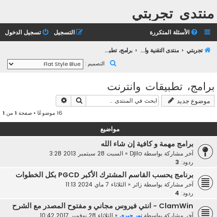
منتدى تجربتي
الأسئلة المتكررة
التسجيل
تسجيل الدخول
تجربتي
منتدى التقنية والانترنت
برامج، تطبيقات وانترنت
ب
التصميم :
ح
برامج، تطبيقات وانترنت
ث
بحث
بحث متقدم
موضوع جديد
16 موضوعًا • صفحة
1
من
1
مواضيع
برامج مهمة و كافية إن شاء الله
آخر مشاركة بواسطة
Djilo
«
السبت 28 سبتمبر 2013 3:28
ردود:
3
برنامج يحسب القاسم المشترك الأكبر PGCD بكل الخطوات
آخر مشاركة بواسطة
زائر
«
الثلاثاء 7 ماي 2024 11:13
ردود:
4
ClamWin - انتي فيروس مجاني و مفتوح المصدر مع الشرح
آخر مشاركة بواسطة
نور جبري
«
الثلاثاء 28 نوفمبر 2017 10:42