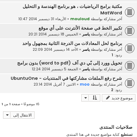
مكتبة برامج الرياضيات ، هو برنامج الهندسة و التحليل
MatWord
آخر مشاركة بواسطة
mouloud
«
الأربعاء 31 ديسمبر 2014 10:47
تكبير الخط في صفحة الأنترنت على أي موقع
آخر مشاركة بواسطة
ياسر
«
الخميس 18 ديسمبر 2014 20:21
برنامج لحل المعادلات من الدرجة الثانية بمجهول واحد
آخر مشاركة بواسطة
ياسر
«
الأحد 14 ديسمبر 2014 22:09
ردود:
1
تحويل وورد إلى بّي دي آف (word to pdf) بدون برامج
آخر مشاركة بواسطة
ياسر
«
الجمعة 5 ديسمبر 2014 12:24
شرح رفع الملفات مشاركتها في المنتديات - UbuntuOne
آخر مشاركة بواسطة
moo
«
الاثنين 7 أفريل 2014 23:14
ردود:
2
موضوع جديد
16 موضوعًا • صفحة
1
من
1
الانتقال إلى
صلاحيات المنتدى
تستطيع
كتابة مواضيع جديدة في هذا المنتدى