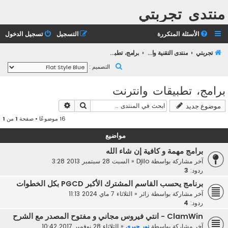
منتدى تجربتي
الأسئلة المتكررة
التسجيل
تسجيل الدخول
تجربتي
منتدى التقنية والانترنت
برامج، تطبيقات وانترنت
ب
التصميم :
ح
برامج، تطبيقات وانترنت
ث
بحث
بحث متقدم
موضوع جديد
16 موضوعًا • صفحة
1
من
1
مواضيع
برامج مهمة و كافية إن شاء الله
آخر مشاركة بواسطة
Djilo
«
السبت 28 سبتمبر 2013 3:28
ردود:
3
برنامج يحسب القاسم المشترك الأكبر PGCD بكل الخطوات
آخر مشاركة بواسطة
زائر
«
الثلاثاء 7 ماي 2024 11:13
ردود:
4
ClamWin - انتي فيروس مجاني و مفتوح المصدر مع الشرح
آخر مشاركة بواسطة
نور جبري
«
الثلاثاء 28 نوفمبر 2017 10:42