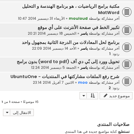
مكتبة برامج الرياضيات ، هو برنامج الهندسة و التحليل
MatWord
آخر مشاركة بواسطة
mouloud
«
الأربعاء 31 ديسمبر 2014 10:47
تكبير الخط في صفحة الأنترنت على أي موقع
آخر مشاركة بواسطة
ياسر
«
الخميس 18 ديسمبر 2014 20:21
برنامج لحل المعادلات من الدرجة الثانية بمجهول واحد
آخر مشاركة بواسطة
ياسر
«
الأحد 14 ديسمبر 2014 22:09
ردود:
1
تحويل وورد إلى بّي دي آف (word to pdf) بدون برامج
آخر مشاركة بواسطة
ياسر
«
الجمعة 5 ديسمبر 2014 12:24
شرح رفع الملفات مشاركتها في المنتديات - UbuntuOne
آخر مشاركة بواسطة
moo
«
الاثنين 7 أفريل 2014 23:14
ردود:
2
موضوع جديد
16 موضوعًا • صفحة
1
من
1
الانتقال إلى
صلاحيات المنتدى
تستطيع
كتابة مواضيع جديدة في هذا المنتدى