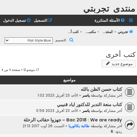
منتدى تجربتي
الأسئلة المتكررة
التسجيل
تسجيل الدخول
تجربتي
المنتدى العام
مكتبــة تجربتـــي
كتب أخرى
ب
التصميم :
ح
كتب أخرى
ث
موضوع جديد
17 موضوعًا • صفحة
1
من
1
مواضيع
كتاب حسن الظن بالله
آخر مشاركة بواسطة
ياسر
«
الأحد 23 أفريل 2023 1:02
كتاب متعة التدبر للدكتور اياد قنيبي
آخر مشاركة بواسطة
ياسر
«
الأحد 23 أفريل 2023 0:59
Bac 2018 : We are ready ~ جهزوا حقائب الرحلة
آخر مشاركة بواسطة
طالبة بكالوريا
«
السبت 26 أوت 2017 21:13
ردود:
6