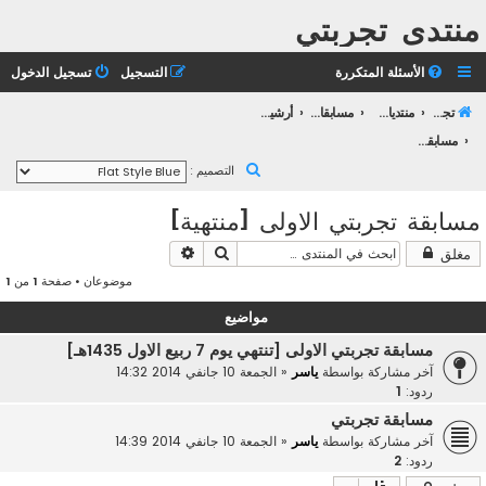
منتدى تجربتي
الأسئلة المتكررة
التسجيل
تسجيل الدخول
تجربتي
منتديات التعليم الثانوي
مسابقات تجربتــي
أرشيف مسابقات تجربتي
مسابقة تجربتي الاولى [منتهية]
ب
التصميم :
ح
مسابقة تجربتي الاولى [منتهية]
ث
بحث
بحث متقدم
مغلق
موضوعان • صفحة
1
من
1
مواضيع
مسابقة تجربتي الاولى [تنتهي يوم 7 ربيع الاول 1435هـ]
آخر مشاركة بواسطة
ياسر
«
الجمعة 10 جانفي 2014 14:32
ردود:
1
مسابقة تجربتي
آخر مشاركة بواسطة
ياسر
«
الجمعة 10 جانفي 2014 14:39
ردود:
2