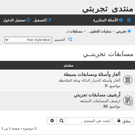
منتدى تجربتي
الأسئلة المتكررة
التسجيل
تسجيل الدخول
تجربتي
منتديات التعليم الثانوي
مسابقات تجربتــي
ب
التصميم :
ح
مسابقات تجربتــي
ث
منتدى
ألغاز وأسئلة ومسابقات بسيطة
ألغاز وأسئلة لاختبار الذكاء ودقة الملاحظة
مواضيع:
11
أرشيف مسابقات تجربتي
ارشيف المسابقات السابقة
مواضيع:
20
بحث
بحث متقدم
مغلق
0 موضوع • صفحة
1
من
1