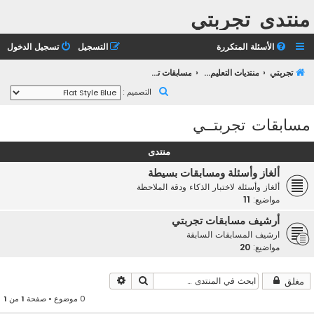
منتدى تجربتي
الأسئلة المتكررة
التسجيل
تسجيل الدخول
تجربتي
منتديات التعليم الثانوي
مسابقات تجربتــي
ب
التصميم :
ح
مسابقات تجربتــي
ث
منتدى
ألغاز وأسئلة ومسابقات بسيطة
ألغاز وأسئلة لاختبار الذكاء ودقة الملاحظة
مواضيع:
11
أرشيف مسابقات تجربتي
ارشيف المسابقات السابقة
مواضيع:
20
بحث
بحث متقدم
مغلق
0 موضوع • صفحة
1
من
1