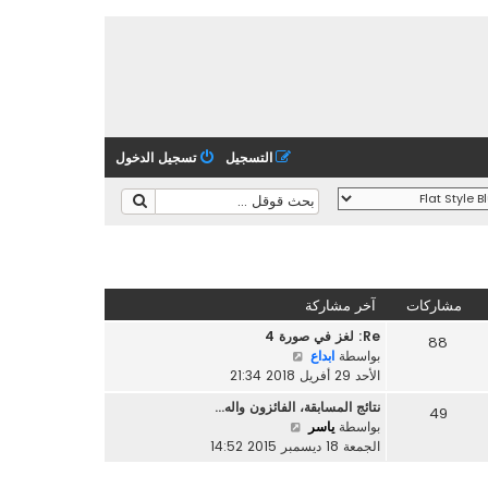
التسجيل
تسجيل الدخول
مشاركات
آخر مشاركة
Re: لغز في صورة 4
88
ش
بواسطة
ابداع
ا
الأحد 29 أفريل 2018 21:34
ه
نتائج المسابقة، الفائزون واله…
49
د
ش
بواسطة
ياسر
آ
ا
الجمعة 18 ديسمبر 2015 14:52
خ
ه
ر
د