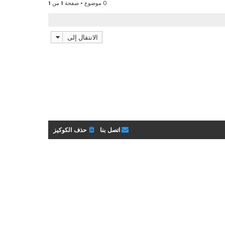
م
0 موضوع • صفحة
1
من
1
آ
ش
خ
ا
ر
ر
م
الانتقال إلى
ك
ش
ة
ا
ر
ك
ة
اتصل بنا
حذف الكوكيز