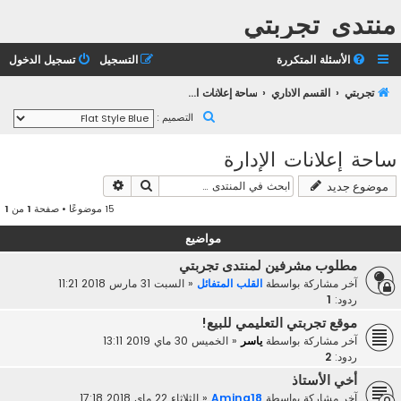
منتدى تجربتي
الأسئلة المتكررة
التسجيل
تسجيل الدخول
تجربتي
القسم الاداري
ساحة إعلانات الإدارة
ب
التصميم :
ح
ساحة إعلانات الإدارة
ث
بحث
بحث متقدم
موضوع جديد
15 موضوعًا • صفحة
1
من
1
مواضيع
مطلوب مشرفين لمنتدى تجربتي
آخر مشاركة بواسطة
القلب المتفائل
«
السبت 31 مارس 2018 11:21
ردود:
1
موقع تجربتي التعليمي للبيع!
آخر مشاركة بواسطة
ياسر
«
الخميس 30 ماي 2019 13:11
ردود:
2
أخي الأستاذ
آخر مشاركة بواسطة
Amina18
«
الثلاثاء 22 ماي 2018 17:18