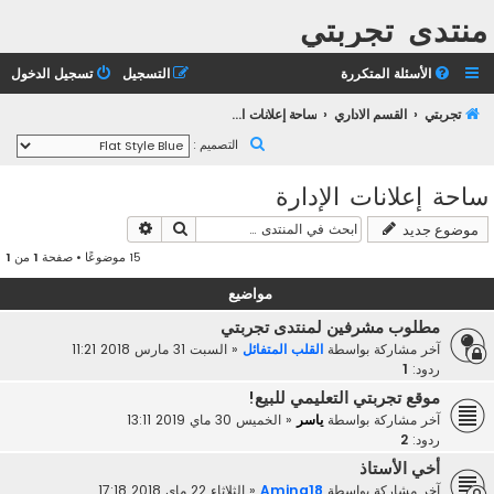
منتدى تجربتي
الأسئلة المتكررة
التسجيل
تسجيل الدخول
تجربتي
القسم الاداري
ساحة إعلانات الإدارة
ب
التصميم :
ح
ساحة إعلانات الإدارة
ث
بحث
بحث متقدم
موضوع جديد
15 موضوعًا • صفحة
1
من
1
مواضيع
مطلوب مشرفين لمنتدى تجربتي
آخر مشاركة بواسطة
القلب المتفائل
«
السبت 31 مارس 2018 11:21
ردود:
1
موقع تجربتي التعليمي للبيع!
آخر مشاركة بواسطة
ياسر
«
الخميس 30 ماي 2019 13:11
ردود:
2
أخي الأستاذ
آخر مشاركة بواسطة
Amina18
«
الثلاثاء 22 ماي 2018 17:18