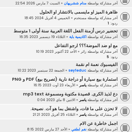
آخر مشاركة بواسطة
مدام ششريهان
«
السبت 7 مارس 2026 22:54
ظاهرة الميز او مايسمى بالانتشار او الحلول
آخر مشاركة بواسطة
مستخدم
«
الخميس 4 أفريل 2024 18:45
ردود:
1
تحضير درس أزمنة الفعل اللغة العربية سنة أولى 1 متوسط
آخر مشاركة بواسطة
اكاديمية باية
«
الثلاثاء 19 ديسمبر 2023 16:35
مع او ضد الموضة؟؟؟ ارجو التفاعل
آخر مشاركة بواسطة
زائر
«
الأحد 22 أكتوبر 2023 10:19
ردود:
5
الفيسبوك نعمة ام نقمة
آخر مشاركة بواسطة
seyfeduc
«
الجمعة 22 سبتمبر 2023 10:22
استمارة بيع سيارة أو دراجة نارية (تصريح بيع) PDF و PNG
آخر مشاركة بواسطة
ياسر
«
الأربعاء 23 أوت 2023 16:15
دع لذيذ الكرى. قصيدة مكتوبة ومسموعة mp3 text
آخر مشاركة بواسطة
ياسر
«
الاثنين 8 ماي 2023 0:04
لا تحزن على ما فات، واشتغل بما هو آت. نصيحة.
آخر مشاركة بواسطة
ياسر
«
الثلاثاء 25 أفريل 2023 21:21
اجمل خاطرة عن الام
آخر مشاركة بواسطة
نغم لطفي
«
الأحد 27 مارس 2022 8:15