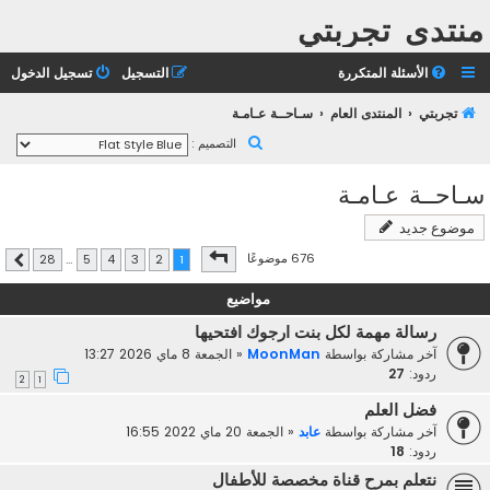
منتدى تجربتي
الأسئلة المتكررة
التسجيل
تسجيل الدخول
تجربتي
المنتدى العام
سـاحــة عـامـة
ب
التصميم :
ح
سـاحــة عـامـة
ث
موضوع جديد
صفحة
1
من
28
676 موضوعًا
28
…
5
4
3
2
1
التالي
مواضيع
رسالة مهمة لكل بنت ارجوك افتحيها
آخر مشاركة بواسطة
MoonMan
«
الجمعة 8 ماي 2026 13:27
ردود:
27
2
1
فضل العلم
آخر مشاركة بواسطة
عابد
«
الجمعة 20 ماي 2022 16:55
ردود:
18
نتعلم بمرح قناة مخصصة للأطفال