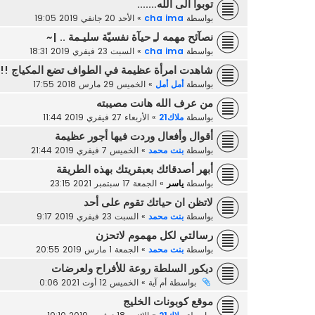
توبوا الى الله.......
بواسطة
cha ima
»
الأحد 20 جانفي 2019 19:05
نصآئح مهمه لـِ حيآة نفسيّة سليـمة .. |~
بواسطة
cha ima
»
السبت 23 فيفري 2019 18:31
شاهدت امرأة عظيمة في الطواف تضع المكياج !! م
بواسطة
أمل أمل
»
الخميس 29 مارس 2018 17:55
من عرف الله هانت مصيبته
بواسطة
ملاك21
»
الأربعاء 27 فيفري 2019 11:44
أقوال وأفعال وردت فيها أجور عظيمة
بواسطة
بنت محمد
»
الخميس 7 فيفري 2019 21:44
أبهر أصدقائك بعبقريتك بهذه الطريقة
بواسطة
ياسر
»
الجمعة 17 سبتمبر 2021 23:15
لاتظن ان حياتك تقوم على أحد
بواسطة
بنت محمد
»
السبت 23 فيفري 2019 9:17
رسالتي لكل مهموم لاتحزن
بواسطة
بنت محمد
»
الجمعة 1 مارس 2019 20:55
ديكور السلطة روعة للأفراح ولعرضات
بواسطة
أم آية
»
الخميس 12 أوت 2021 0:06
موقع كوبونات الخليج