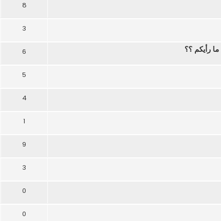
8
3
ا رأيكم ؟؟
6
5
4
1
9
3
0
0