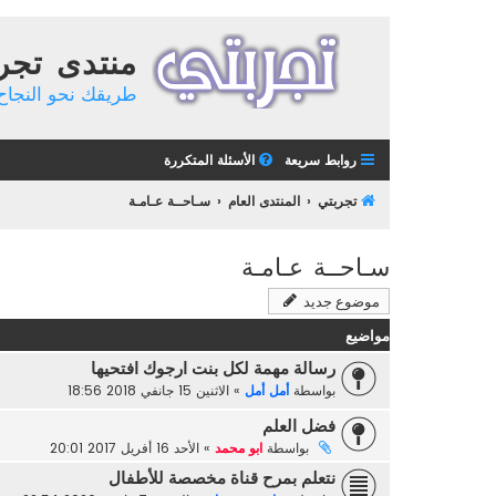
منتدى تجر
طريقك نحو النجاح 
روابط سريعة
الأسئلة المتكررة
تجربتي
المنتدى العام
سـاحــة عـامـة
سـاحــة عـامـة
موضوع جديد
مواضيع
رسالة مهمة لكل بنت ارجوك افتحيها
بواسطة
أمل أمل
»
الاثنين 15 جانفي 2018 18:56
فضل العلم
بواسطة
ابو محمد
»
الأحد 16 أفريل 2017 20:01
نتعلم بمرح قناة مخصصة للأطفال