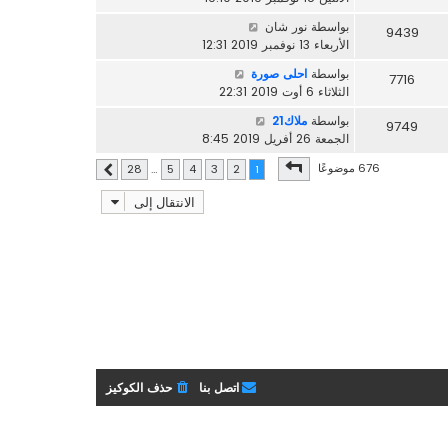
بواسطة
نور شان
9439
الأربعاء 13 نوفمبر 2019 12:31
بواسطة
احلى صورة
7716
الثلاثاء 6 أوت 2019 22:31
بواسطة
ملاك21
9749
الجمعة 26 أفريل 2019 8:45
صفحة
1
من
28
676 موضوعًا
28
…
5
4
3
2
1
التالي
الانتقال إلى
اتصل بنا
حذف الكوكيز