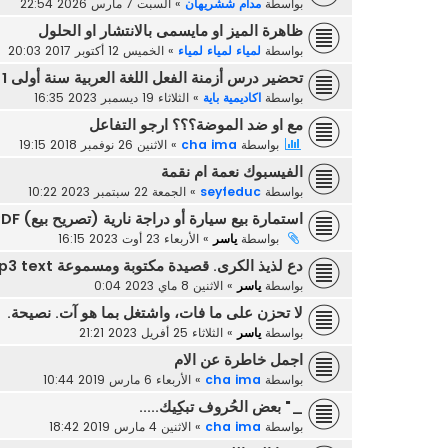
بواسطة
مدام ششريهان
»
السبت 7 مارس 2026 22:54
ظاهرة الميز او مايسمى بالانتشار او الحلول
بواسطة
لمياء لمياء لمياء
»
الخميس 12 أكتوبر 2017 20:03
تحضير درس أزمنة الفعل اللغة العربية سنة أولى 1 متوسط
بواسطة
اكاديمية باية
»
الثلاثاء 19 ديسمبر 2023 16:35
مع او ضد الموضة؟؟؟ ارجو التفاعل
بواسطة
cha ima
»
الاثنين 26 نوفمبر 2018 19:15
الفيسبوك نعمة ام نقمة
بواسطة
seyfeduc
»
الجمعة 22 سبتمبر 2023 10:22
استمارة بيع سيارة أو دراجة نارية (تصريح بيع) PDF و PNG
بواسطة
ياسر
»
الأربعاء 23 أوت 2023 16:15
دع لذيذ الكرى. قصيدة مكتوبة ومسموعة mp3 text
بواسطة
ياسر
»
الاثنين 8 ماي 2023 0:04
لا تحزن على ما فات، واشتغل بما هو آت. نصيحة.
بواسطة
ياسر
»
الثلاثاء 25 أفريل 2023 21:21
اجمل خاطرة عن الام
بواسطة
cha ima
»
الأربعاء 6 مارس 2019 10:44
_" بعض الحُروف تبكِيك.....
بواسطة
cha ima
»
الاثنين 4 مارس 2019 18:42