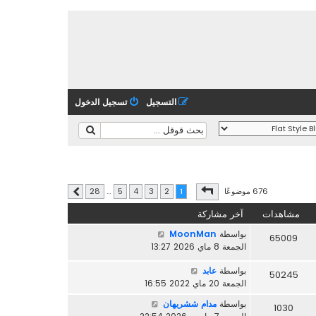
التسجيل
تسجيل الدخول
صفحة
1
من
28
676 موضوعًا
28
…
5
4
3
2
1
التالي
مشاهدات
آخر مشاركة
بواسطة
MoonMan
65009
الجمعة 8 ماي 2026 13:27
بواسطة
عابد
50245
الجمعة 20 ماي 2022 16:55
بواسطة
مدام ششريهان
1030