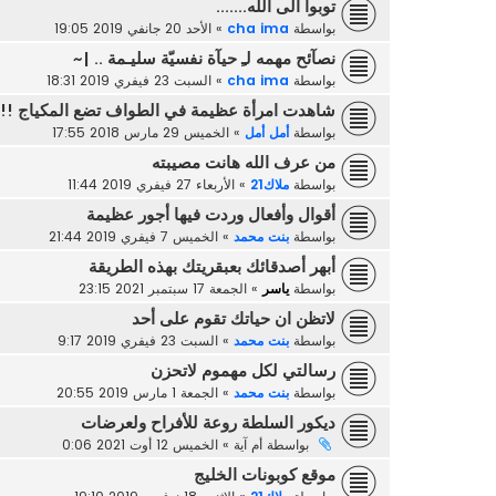
توبوا الى الله.......
بواسطة
cha ima
»
الأحد 20 جانفي 2019 19:05
نصآئح مهمه لـِ حيآة نفسيّة سليـمة .. |~
بواسطة
cha ima
»
السبت 23 فيفري 2019 18:31
شاهدت امرأة عظيمة في الطواف تضع المكياج !! م
بواسطة
أمل أمل
»
الخميس 29 مارس 2018 17:55
من عرف الله هانت مصيبته
بواسطة
ملاك21
»
الأربعاء 27 فيفري 2019 11:44
أقوال وأفعال وردت فيها أجور عظيمة
بواسطة
بنت محمد
»
الخميس 7 فيفري 2019 21:44
أبهر أصدقائك بعبقريتك بهذه الطريقة
بواسطة
ياسر
»
الجمعة 17 سبتمبر 2021 23:15
لاتظن ان حياتك تقوم على أحد
بواسطة
بنت محمد
»
السبت 23 فيفري 2019 9:17
رسالتي لكل مهموم لاتحزن
بواسطة
بنت محمد
»
الجمعة 1 مارس 2019 20:55
ديكور السلطة روعة للأفراح ولعرضات
بواسطة
أم آية
»
الخميس 12 أوت 2021 0:06
موقع كوبونات الخليج