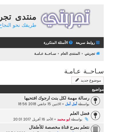
منتدى تجر
طريقك نحو النجاح 
روابط سريعة
الأسئلة المتكررة
تجربتي
المنتدى العام
سـاحــة عـامـة
سـاحــة عـامـة
موضوع جديد
مواضيع
رسالة مهمة لكل بنت ارجوك افتحيها
بواسطة
أمل أمل
»
الاثنين 15 جانفي 2018 18:56
فضل العلم
بواسطة
ابو محمد
»
الأحد 16 أفريل 2017 20:01
نتعلم بمرح قناة مخصصة للأطفال