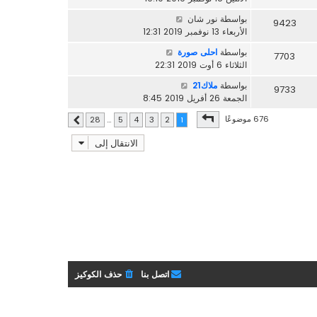
بواسطة
نور شان
9423
الأربعاء 13 نوفمبر 2019 12:31
بواسطة
احلى صورة
7703
الثلاثاء 6 أوت 2019 22:31
بواسطة
ملاك21
9733
الجمعة 26 أفريل 2019 8:45
صفحة
1
من
28
676 موضوعًا
28
…
5
4
3
2
1
التالي
الانتقال إلى
اتصل بنا
حذف الكوكيز