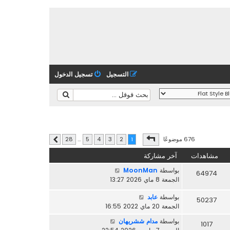
التسجيل
تسجيل الدخول
صفحة
1
من
28
676 موضوعًا
28
…
5
4
3
2
1
التالي
مشاهدات
آخر مشاركة
بواسطة
MoonMan
64974
الجمعة 8 ماي 2026 13:27
بواسطة
عابد
50237
الجمعة 20 ماي 2022 16:55
بواسطة
مدام ششريهان
1017