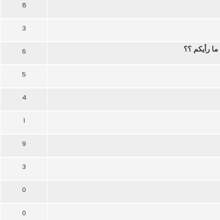
8
3
ا رأيكم ؟؟
6
5
4
1
9
3
0
0