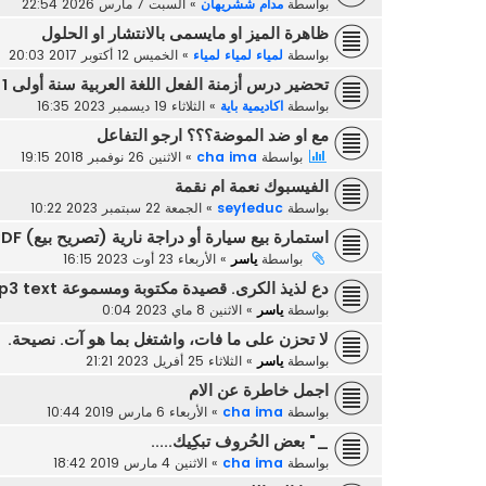
بواسطة
مدام ششريهان
»
السبت 7 مارس 2026 22:54
ظاهرة الميز او مايسمى بالانتشار او الحلول
بواسطة
لمياء لمياء لمياء
»
الخميس 12 أكتوبر 2017 20:03
تحضير درس أزمنة الفعل اللغة العربية سنة أولى 1 متوسط
بواسطة
اكاديمية باية
»
الثلاثاء 19 ديسمبر 2023 16:35
مع او ضد الموضة؟؟؟ ارجو التفاعل
بواسطة
cha ima
»
الاثنين 26 نوفمبر 2018 19:15
الفيسبوك نعمة ام نقمة
بواسطة
seyfeduc
»
الجمعة 22 سبتمبر 2023 10:22
استمارة بيع سيارة أو دراجة نارية (تصريح بيع) PDF و PNG
بواسطة
ياسر
»
الأربعاء 23 أوت 2023 16:15
دع لذيذ الكرى. قصيدة مكتوبة ومسموعة mp3 text
بواسطة
ياسر
»
الاثنين 8 ماي 2023 0:04
لا تحزن على ما فات، واشتغل بما هو آت. نصيحة.
بواسطة
ياسر
»
الثلاثاء 25 أفريل 2023 21:21
اجمل خاطرة عن الام
بواسطة
cha ima
»
الأربعاء 6 مارس 2019 10:44
_" بعض الحُروف تبكِيك.....
بواسطة
cha ima
»
الاثنين 4 مارس 2019 18:42