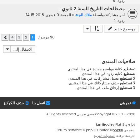
ردود:
5
مصطلحات التاريخ للسنة 2 ثانوي .
آخر مشاركة بواسطة
ملاك الجنة
«
الجمعة 9 فيفري 2018 14:15
ردود:
1
موضوع جديد
90 موضوعًا
4
3
2
1
التالي
الانتقال إلى
صلاحيات المنتدى
تستطيع
كتابة مواضيع جديدة في هذا المنتدى
تستطيع
كتابة ردود في هذا المنتدى
لا تستطيع
تعديل مشاركاتك في هذا المنتدى
لا تستطيع
حذف مشاركاتك في هذا المنتدى
لا تستطيع
إرفاق ملف في هذا المنتدى
تجربتي
اتصل بنا
حذف الكوكيز
Copyright © 2013 - 2026 منتدى تجربتي All rights reserved.
Ian Bradley
Flat Style by
بدعم من
phpBB
® Forum Software © phpBB Limited
الترجمة برعاية
المنتديات العربية