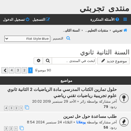
منتدى تجربتي
الأسئلة المتكررة
التسجيل
تسجيل الدخول
تجربتي
منتديات التعليم الثانوي
السنة الثانية ثانوي
ب
التصميم :
ح
السنة الثانية ثانوي
ث
بحث
بحث متقدم
موضوع جديد
90 موضوعًا
4
3
2
1
التالي
مواضيع
حلول تمارين الكتاب المدرسي مادة الرياضيات 2 الثانية ثانوي
علوم تجريبية رياضيات تقني رياضي
آخر مشاركة بواسطة
زائر
«
الأحد 29 سبتمبر 2019 20:02
ردود:
79
4
3
2
1
طلب مساعدة حول حل تمرين
آخر مشاركة بواسطة
يونغلانا
«
الثلاثاء 24 سبتمبر 2024 8:54
ردود:
56
3
2
1