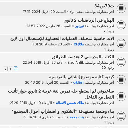
ت79ص34
آخر مشاركة بواسطة
ضحى لولا
«
السبت 20 أفريل 2024 17:15
الهباج في الرياضيات 2 ثانوي
آخر مشاركة بواسطة
نورنور
«
السبت 26 مارس 2022 23:57
ردود:
7
الات حاسبة لمختلف العمليات الحسابية للإستعمال اون لاين
آخر مشاركة بواسطة
ملاك21
«
الأحد 28 جويلية 2019 11:01
ردود:
1
الكتاب المدرسي 2 هندسة الطرائق
آخر مشاركة بواسطة
Zizo Antik
«
الأحد 28 أفريل 2019 22:54
ردود:
20
2
1
كيفية كتابة موضوع إنشائي بالفرنسية
آخر مشاركة بواسطة
aklim
«
السبت 20 أفريل 2019 20:48
ساعدوني لم استطع حله تمرين لغة عربية 2 ثانوي جواز تأنيث
الفعل مع الفاعل
آخر مشاركة بواسطة
ملاك شمس الاصالة
«
الأربعاء 10 أفريل 2019 21:29
بناء وضعية مستهدفة *الشكوى و اضطراب احوال المجتمع*
آخر مشاركة بواسطة
بنت محمد
«
السبت 9 فيفري 2019 19:04
ردود:
1