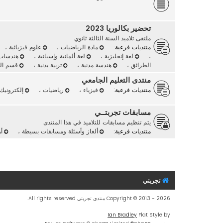
تحضير بكالوريا 2023
ملتقى تلاميذ السنة الثالثة ثانوي
منتديات فرعية:
مادة الرياضيات
،
علوم فيزيائية
،
،
لغة إنجليزية
،
لغة ألمانية وإسبانية
،
هندسا
الطرائق
،
هندسة مدنية
،
تربية بدنية
،
قسم الت
منتدى التعليم الجامعي
منتديات فرعية:
فيزياء
،
رياضيات
،
إلكترونيك
مسابقات تجربتــي
يتم تنظيم مسابقات للتلاميذ في هذا المنتدى
منتديات فرعية:
ألغاز وأسئلة ومسابقات بسيطة
،
أ
تجربتي
Copyright © 2013 - 2026 منتدى تجربتي All rights reserved.
Ian Bradley
Flat Style by