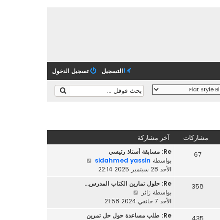
التسجيل
تسجيل الدخول
مشاركات
آخر مشاركة
Re: مسابقة أستاذ رئيسي
67
ش
بواسطة
sidahmed yassin
ا
الأحد 28 سبتمبر 2025 22:14
ه
Re: حلول تمارين الكتاب المدرس…
358
د
ش
بواسطة
زائر
آ
ا
الأحد 7 جانفي 2024 21:58
خ
ه
ر
Re: طلب مساعدة حول حل تمرين
435
د