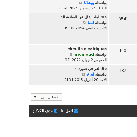
م
ش
بواسطة
يونغلانا
آ
ش
ا
الثلاثاء 24 سبتمبر 2024 8:54
خ
ا
ه
ر
Re: لماذا يقال عن الصانعة الخ…
ر
3541
د
م
ش
بواسطة
ليليا
ك
آ
ش
ا
الأحد 7 جانفي 2024 19:06
ة
خ
ا
ه
ر
ر
د
م
ك
آ
ش
ة
circuits electriques
خ
140
ا
ش
بواسطة
mouloud
ر
ر
ا
الخميس 2 جوان 2022 9:11
م
ك
ه
ش
ة
Re: لغز في صورة 4
137
د
ا
ش
بواسطة
ابداع
آ
ر
ا
الأحد 29 أفريل 2018 21:34
خ
ك
ه
ر
ة
د
م
آ
الانتقال إلى
ش
خ
ا
ر
ر
اتصل بنا
حذف الكوكيز
م
ك
ش
ة
ا
ر
ك