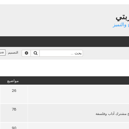
بتي
والتميز
بحث
بحث متقدم
التصميم :
مواضيع
26
78
 مشترك آداب وفلسفة
90