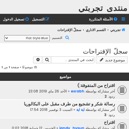
منتدى تجربتي
الأسئلة المتكررة
التسجيل
تسجيل الدخول
تجربتي
القسم الاداري
سجلّ الإقتراحات
ب
التصميم :
ح
سجلّ الإقتراحات
ث
بحث
بحث متقدم
موضوع جديد
18 موضوعًا • صفحة
1
من
1
مواضيع
اقتراح من المتفوقة:)
آخر مشاركة بواسطة
esrabh
«
الأحد 26 ماي 2019 23:08
ردود:
2
رسالة شكر و تشجيع من طرف مقبل على البكالوريا
آخر مشاركة بواسطة
اية اية
«
السبت 3 نوفمبر 2018 17:54
ردود:
3
اقتراح
آخر مشاركة بواسطة
jandy_hysun
«
الخميس 12 جويلية 2018 0:02