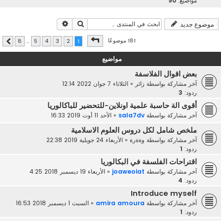
مواضيع:
90
بحث
بحث متقدم
موضوع جديد
صفحة
1
من
8
181 موضوعًا
8
…
5
4
3
2
1
التالي
مواضيع
بعض اقوال الفلاسفة
آخر مشاركة بواسطة
زائر
«
الثلاثاء 7 جوان 2022 12:14
ردود:
3
أقوى الة حاسبة علمية اونلاين-للتحضير للباكالوريا
آخر مشاركة بواسطة
sala7dv
«
الأحد 11 أوت 2019 16:33
ملخص شامل لكل دروس العلوم الاسلامية
آخر مشاركة بواسطة
وةةرة
«
الأربعاء 24 جويلية 2019 22:38
ردود:
1
اقتراحات الفلسفة في البكالوريا
آخر مشاركة بواسطة
joaweoiat
«
الأربعاء 19 ديسمبر 2018 4:25
ردود:
4
Introduce myself
آخر مشاركة بواسطة
amira amoura
«
السبت 1 ديسمبر 2018 16:53
ردود:
1