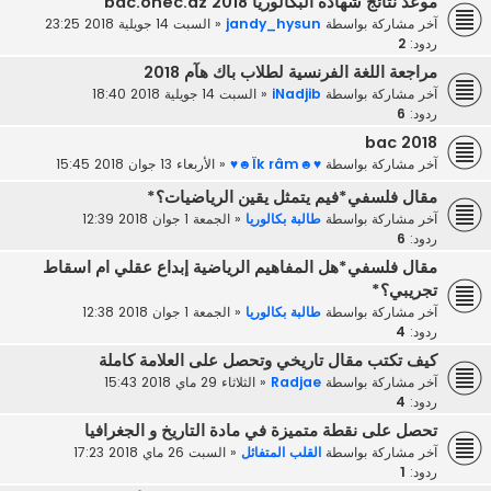
موعد نتائج شهادة البكالوريا 2018 bac.onec.dz
آخر مشاركة بواسطة
jandy_hysun
«
السبت 14 جويلية 2018 23:25
ردود:
2
مراجعة اللغة الفرنسية لطلاب باك هآم 2018
آخر مشاركة بواسطة
iNadjib
«
السبت 14 جويلية 2018 18:40
ردود:
6
bac 2018
آخر مشاركة بواسطة
♥☻Ïk râm☻♥
«
الأربعاء 13 جوان 2018 15:45
مقال فلسفي*فيم يتمثل يقين الرياضيات؟*
آخر مشاركة بواسطة
طالبة بكالوريا
«
الجمعة 1 جوان 2018 12:39
ردود:
6
مقال فلسفي*هل المفاهيم الرياضية إبداع عقلي ام اسقاط
تجريبي؟*
آخر مشاركة بواسطة
طالبة بكالوريا
«
الجمعة 1 جوان 2018 12:38
ردود:
4
كيف تكتب مقال تاريخي وتحصل على العلامة كاملة
آخر مشاركة بواسطة
Radjae
«
الثلاثاء 29 ماي 2018 15:43
ردود:
4
تحصل على نقطة متميزة في مادة التاريخ و الجغرافيا
آخر مشاركة بواسطة
القلب المتفائل
«
السبت 26 ماي 2018 17:23
ردود:
1