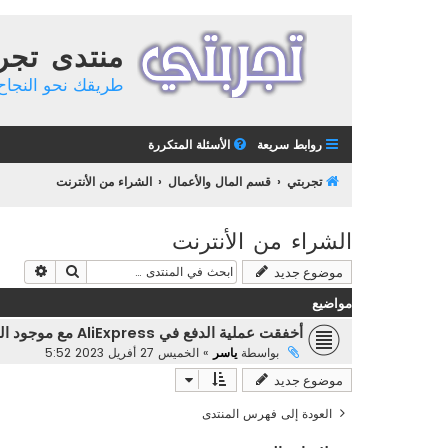
منتدى تجر
طريقك نحو النجاح 
روابط سريعة
الأسئلة المتكررة
تجربتي
قسم المال والأعمال
الشراء من الأنترنت
الشراء من الأنترنت
بحث
بحث م
موضوع جديد
مواضيع
أخفقت عملية الدفع في AliExpress مع موجود المال في البطاقة
بواسطة
ياسر
»
الخميس 27 أفريل 2023 5:52
موضوع جديد
العودة إلى فهرس المنتدى