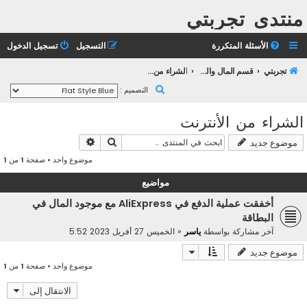
منتدى تجربتي
الأسئلة المتكررة
التسجيل
تسجيل الدخول
تجربتي
قسم المال والأعمال
الشراء من الأنترنت
ب
التصميم :
ح
الشراء من الأنترنت
ث
بحث
بحث متقدم
موضوع جديد
موضوع واحد • صفحة
1
من
1
مواضيع
أخفقت عملية الدفع في AliExpress مع موجود المال في
البطاقة
آخر مشاركة بواسطة
ياسر
«
الخميس 27 أفريل 2023 5:52
موضوع جديد
موضوع واحد • صفحة
1
من
1
الانتقال إلى